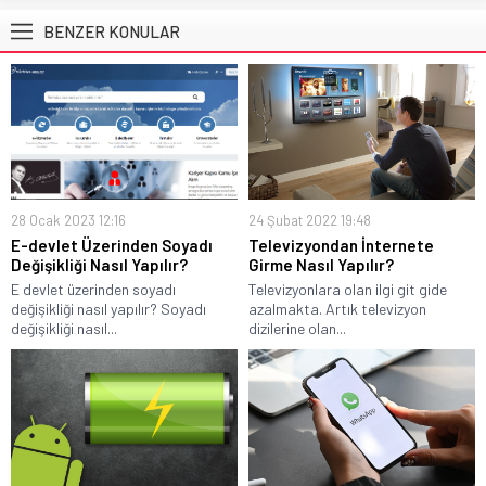
BENZER KONULAR
28 Ocak 2023 12:16
24 Şubat 2022 19:48
E-devlet Üzerinden Soyadı
Televizyondan İnternete
Değişikliği Nasıl Yapılır?
Girme Nasıl Yapılır?
E devlet üzerinden soyadı
Televizyonlara olan ilgi git gide
değişikliği nasıl yapılır? Soyadı
azalmakta. Artık televizyon
değişikliği nasıl...
dizilerine olan...