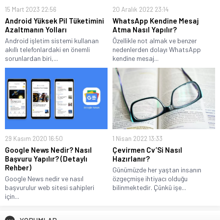
15 Mart 2023 22:56
20 Aralık 2022 23:14
Android Yüksek Pil Tüketimini
WhatsApp Kendine Mesaj
Azaltmanın Yolları
Atma Nasıl Yapılır?
Android işletim sistemi kullanan
Özellikle not almak ve benzer
akıllı telefonlardaki en önemli
nedenlerden dolayı WhatsApp
sorunlardan biri,...
kendine mesaj...
29 Kasım 2020 16:50
1 Nisan 2022 13:33
Google News Nedir? Nasıl
Çevirmen Cv’Si Nasıl
Başvuru Yapılır? (Detaylı
Hazırlanır?
Rehber)
Günümüzde her yaştan insanın
Google News nedir ve nasıl
özgeçmişe ihtiyacı olduğu
başvurulur web sitesi sahipleri
bilinmektedir. Çünkü işe...
için...