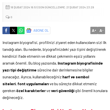
18 ŞUBAT 2024 16:51 | SON GÜNCELLENME: 21 ŞUBAT 2024 23:29
0
A
A
ABONE OL
+
-
Instagram biyografisi, profilinizi ziyaret eden kullanıcıların sizi ilk
tanıdığı alan. Bu nedenle, biyografinizdeki yazı tipini değiştirerek
kendinizi ifade etmenin ve dikkat çekmenin eşsiz yollarını
aramak önemli. Bu blog yazısında,
Instagram biyografisinde
yazı tipi değiştirme
sürecine dair derinlemesine bilgiler
sunacağız. Ayrıca, kullanabileceğiniz
harf ve sembol
siteleri
,
font uygulamaları
ve bu süreçte dikkat etmeniz
gereken
özel karakterler
ve
veri güvenliği
gibi önemli konulara
değineceğiz.