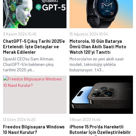
3 Kasım 2024 10:45
15 Ağustos 2024 10:54
ChatGPT-5 Çıkış Tarihi 2025’e
Motorola, 10 Gün Batarya
Ertelendi: İşte Detaylar ve
Ömrü Olan Akıllı Saati Moto
Merak Edilenler
Watch 120’yi Tanıttı
OpenAI CEO’su Sam Altman,
Motorola’nın en yeni akıllı saat
ChatGPT-5’in beklenen çıkış
modeli, teknolojiyi şıklıkla
tarihini 2025 yılı...
buluşturuyor. 1.43...
13 Ekim 2024 14:20
1 Nisan 2023 14:44
Freedos Bilgisayara Windows
iPhone 15 Pro’da Hareketli
10 Nasıl Kurulur?
Butonlar İçin Özelleştirilebilir