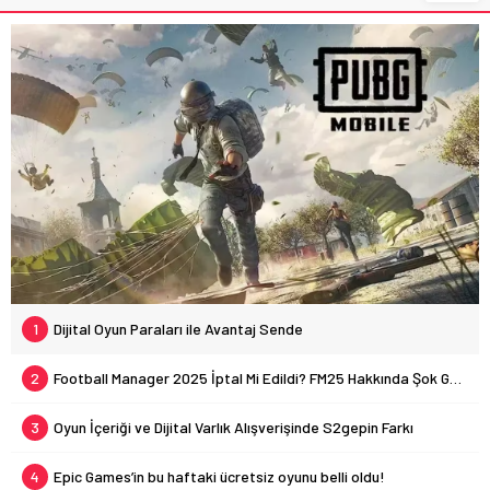
1
Dijital Oyun Paraları ile Avantaj Sende
2
Football Manager 2025 İptal Mi Edildi? FM25 Hakkında Şok Gelişme!
3
Oyun İçeriği ve Dijital Varlık Alışverişinde S2gepin Farkı
4
Epic Games’in bu haftaki ücretsiz oyunu belli oldu!