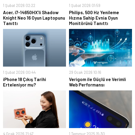
1 Şubat 2026 02:22
1 Şubat 2026 01:59
Acer, i7-14650HX’li Shadow
Philips, 500 Hz Yenileme
Knight Neo 16 Oyun Laptopunu
Hızına Sahip Evnia Oyun
Tanıttı
Monitörünü Tanıttı
1 Şubat 2026 00:44
29 Ocak 2026 10:16
iPhone 18 Çıkış Tarihi
Verigom ile Güçlü ve Verimli
Erteleniyor mu?
Web Performansı
4 Ocak 2026 21:47
1 Temmuz 2025 15:30