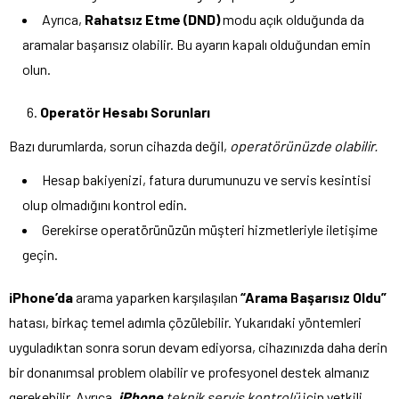
Ayrıca,
Rahatsız Etme (DND)
modu açık olduğunda da
aramalar başarısız olabilir. Bu ayarın kapalı olduğundan emin
olun.
Operatör Hesabı Sorunları
Bazı durumlarda, sorun cihazda değil,
operatörünüzde olabilir.
Hesap bakiyenizi, fatura durumunuzu ve servis kesintisi
olup olmadığını kontrol edin.
Gerekirse operatörünüzün müşteri hizmetleriyle iletişime
geçin.
iPhone’da
arama yaparken karşılaşılan
“Arama Başarısız Oldu”
hatası, birkaç temel adımla çözülebilir. Yukarıdaki yöntemleri
uyguladıktan sonra sorun devam ediyorsa, cihazınızda daha derin
bir donanımsal problem olabilir ve profesyonel destek almanız
gerekebilir. Ayrıca,
iPhone
teknik servis kontrolü
için yetkili