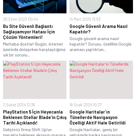
30 Ekim 2023 00:44
14 Mart 2025 13:53
Bu Site Güvenli Bağlantı
Google Güvenli Arama Nasıl
Sağlayamıyor Hatası İçin
Kapatılır?
Çözüm Yöntemleri!
Google güvenli arama nasıl
Merhaba dostlar! Bugün, internet
kapatılır? Sorusu, özellikle Google
üzerinde dolaşırken karşılaştığımız
araması yaptıktan...
sık bir sorunu...
2 Şubat 2024 12:36
16 Ocak 2024 10:27
PlayStation 5 İçin Heyecanla
Google Haritalar’ın
Beklenen Stellar Blade’in Çıkış
Tünellerde Navigasyon
Tarihi Açıklandı!
Özelliği Aktif Hale Getirildi
Geliştirici firma Shift Up’un
Google Haritalar, geniş bir
merakla beklenen aksiyon-macera
yelpazede harika navigasyon