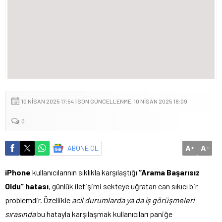
10 NISAN 2025 17:54 | SON GÜNCELLENME: 10 NISAN 2025 18:09
0
A
A
ABONE OL
+
-
iPhone
kullanıcılarının sıklıkla karşılaştığı
“Arama Başarısız
Oldu” hatası
, günlük iletişimi sekteye uğratan can sıkıcı bir
problemdir. Özellikle
acil durumlarda ya da iş görüşmeleri
sırasında
bu hatayla karşılaşmak kullanıcıları paniğe