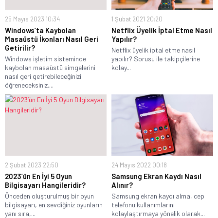
25 Mayıs 2023 10:34
1 Şubat 2021 20:20
Windows’ta Kaybolan
Netflix Üyelik İptal Etme Nasıl
Masaüstü İkonları Nasıl Geri
Yapılır?
Getirilir?
Netflix üyelik iptal etme nasıl
Windows işletim sisteminde
yapılır? Sorusu ile takipçilerine
kaybolan masaüstü simgelerini
kolay...
nasıl geri getirebileceğinizi
öğreneceksiniz....
2 Şubat 2023 22:50
24 Mayıs 2022 00:18
2023’ün En İyi 5 Oyun
Samsung Ekran Kaydı Nasıl
Bilgisayarı Hangileridir?
Alınır?
Önceden oluşturulmuş bir oyun
Samsung ekran kaydı alma, cep
bilgisayarı, en sevdiğiniz oyunların
telefonu kullanımlarını
yanı sıra,...
kolaylaştırmaya yönelik olarak...