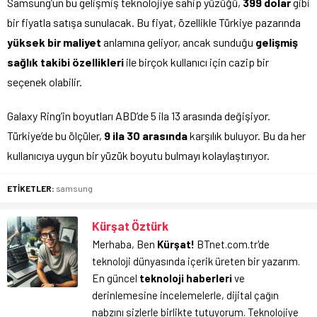
Samsung’un bu gelişmiş teknolojiye sahip yüzüğü,
399 dolar
gibi
bir fiyatla satışa sunulacak. Bu fiyat, özellikle Türkiye pazarında
yüksek bir maliyet
anlamına geliyor, ancak sunduğu
gelişmiş
sağlık takibi özellikleri
ile birçok kullanıcı için cazip bir
seçenek olabilir.
Galaxy Ring’in boyutları ABD’de 5 ila 13 arasında değişiyor.
Türkiye’de bu ölçüler,
9 ila 30 arasında
karşılık buluyor. Bu da her
kullanıcıya uygun bir yüzük boyutu bulmayı kolaylaştırıyor.
ETİKETLER:
samsung
Kürşat Öztürk
Merhaba, Ben
Kürşat!
BTnet.com.tr'de
teknoloji dünyasında içerik üreten bir yazarım.
En güncel
teknoloji haberleri
ve
derinlemesine incelemelerle, dijital çağın
nabzını sizlerle birlikte tutuyorum. Teknolojiye