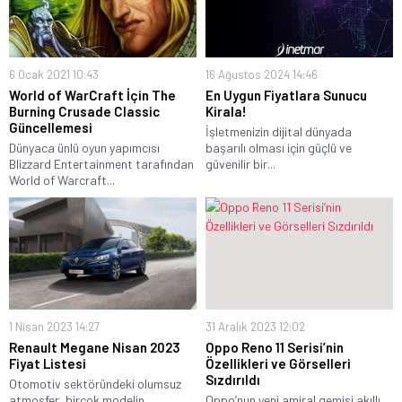
6 Ocak 2021 10:43
16 Ağustos 2024 14:46
World of WarCraft İçin The
En Uygun Fiyatlara Sunucu
Burning Crusade Classic
Kirala!
Güncellemesi
İşletmenizin dijital dünyada
Dünyaca ünlü oyun yapımcısı
başarılı olması için güçlü ve
Blizzard Entertainment tarafından
güvenilir bir...
World of Warcraft...
1 Nisan 2023 14:27
31 Aralık 2023 12:02
Renault Megane Nisan 2023
Oppo Reno 11 Serisi’nin
Fiyat Listesi
Özellikleri ve Görselleri
Sızdırıldı
Otomotiv sektöründeki olumsuz
atmosfer, birçok modelin
Oppo’nun yeni amiral gemisi akıllı