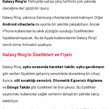
Galaxy Ring’in
Türkiye’de satışa çıkış tarihinin çok yakında
olacağına dair güçlü bir ipucu.
Galaxy Ring, yalnızca Samsung cihazlarıyla sınırlı kalmıyor. Diğer
Android cihazlarla
da uyumlu bir şekilde çalışabiliyor. Ancak
iPhone kullanıcıları bu akıllı yüzüğün sunduğu özelliklerden
faydalanamayacak. Bu da Apple kullanıcılarının Galaxy Ring’i
tercih etme ihtimalini azaltıyor.
Galaxy Ring’in Özellikleri ve Fiyatı
Galaxy Ring,
uyku sırasında hareket takibi
,
uyku gecikmesi
gibi verileri ölçebilen gelişmiş sensörlerle donatılmış bir cihaz.
Ayrıca,
cilt sıcaklığı sensörü
,
Otomatik Egzersiz Algılama
ve
Döngü Takibi
gibi özellikleri ile öne çıkıyor. Bu özellikler
sayesinde, kullanıcılar sağlık verilerini detaylı bir şekilde takip
edebiliyor.