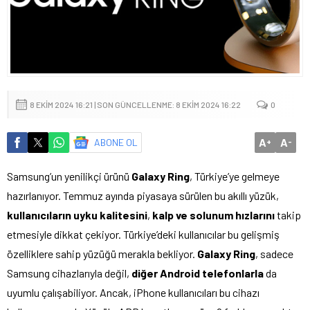
8 EKIM 2024 16:21 | SON GÜNCELLENME: 8 EKIM 2024 16:22
0
A
A
ABONE OL
+
-
Samsung’un yenilikçi ürünü
Galaxy Ring
, Türkiye’ye gelmeye
hazırlanıyor. Temmuz ayında piyasaya sürülen bu akıllı yüzük,
kullanıcıların uyku kalitesini
,
kalp ve solunum hızlarını
takip
etmesiyle dikkat çekiyor. Türkiye’deki kullanıcılar bu gelişmiş
özelliklere sahip yüzüğü merakla bekliyor.
Galaxy Ring
, sadece
Samsung cihazlarıyla değil,
diğer Android telefonlarla
da
uyumlu çalışabiliyor. Ancak, iPhone kullanıcıları bu cihazı