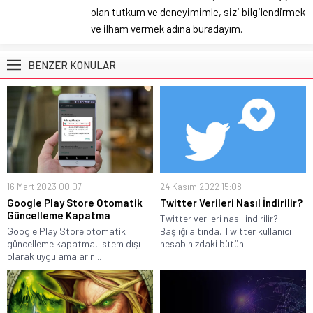
olan tutkum ve deneyimimle, sizi bilgilendirmek
ve ilham vermek adına buradayım.
BENZER KONULAR
16 Mart 2023 00:07
24 Kasım 2022 15:08
Google Play Store Otomatik
Twitter Verileri Nasıl İndirilir?
Güncelleme Kapatma
Twitter verileri nasıl indirilir?
Google Play Store otomatik
Başlığı altında, Twitter kullanıcı
güncelleme kapatma, istem dışı
hesabınızdaki bütün...
olarak uygulamaların...