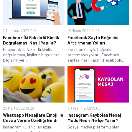
7 Temmuz 2022 11:15
18 Nisan 2022 21:28
Facebook İki Faktörlü Kimlik
Facebook Sayfa Beğenisi
Doğrulaması Nasıl Yapılır?
Arttırmanın Yolları
Facebook iki faktörlü kimlik
Facebook sayfa beğenisi
doğrulaması, kişilerin birçok özel
arttırmanın yolları, Facebook
bilgisinin yer...
sayfası nasıl kasılır ,Facebook...
23 Mart 2022 16:29
30 Aralık 2021 15:05
Whatsapp Mesajlara Emoji ile
Instagram Kaybolan Mesaj
Cevap Verme Özelliği Geldi!
Modu Nedir Ne İşe Yarar?
Instagram kullanıcıları uzun
Sosyal medya platformu olan