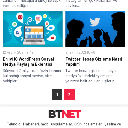
zamandır mesajlara Emoji ile tepki
Instagram en çok kullanılan ve
verme özelliğini...
sevilen...
12 Aralık 2021 19:49
21 Ekim 2021 10:48
En iyi 10 WordPress Sosyal
Twitter Hesap Gizleme Nasıl
Medya Paylaşım Eklentisi
Yapılır?
Dünyada 2 milyardan fazla insanın
Twitter hesap gizleme, sosyal
kullandığı sosyal medya, site
medya üzerindeki eylemlerini
sahipleri...
yalnızca belirledikleri kişilerin...
1
2
Teknoloji Haberleri, mobil uygulamalar, ürün incelemeleri, yazılım ve