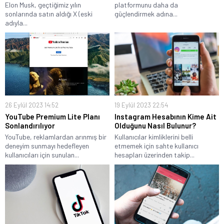
Elon Musk, geçtiğimiz yılın
platformunu daha da
sonlarında satın aldığı X (eski
güçlendirmek adına...
adıyla...
26 Eylül 2023 14:52
19 Eylül 2023 22:54
YouTube Premium Lite Planı
Instagram Hesabının Kime Ait
Sonlandırılıyor
Olduğunu Nasıl Bulunur?
YouTube, reklamlardan arınmış bir
Kullanıcılar kimliklerini belli
deneyim sunmayı hedefleyen
etmemek için sahte kullanıcı
kullanıcıları için sunulan...
hesapları üzerinden takip...