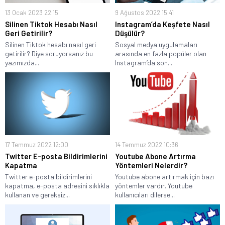
13 Ocak 2023 22:15
9 Ağustos 2022 15:41
Silinen Tiktok Hesabı Nasıl
Instagram’da Keşfete Nasıl
Geri Getirilir?
Düşülür?
Silinen Tiktok hesabı nasıl geri
Sosyal medya uygulamaları
getirilir? Diye soruyorsanız bu
arasında en fazla popüler olan
yazımızda...
Instagram’da son...
17 Temmuz 2022 12:00
14 Temmuz 2022 10:36
Twitter E-posta Bildirimlerini
Youtube Abone Artırma
Kapatma
Yöntemleri Nelerdir?
Twitter e-posta bildirimlerini
Youtube abone artırmak için bazı
kapatma, e-posta adresini sıklıkla
yöntemler vardır. Youtube
kullanan ve gereksiz...
kullanıcıları dilerse...