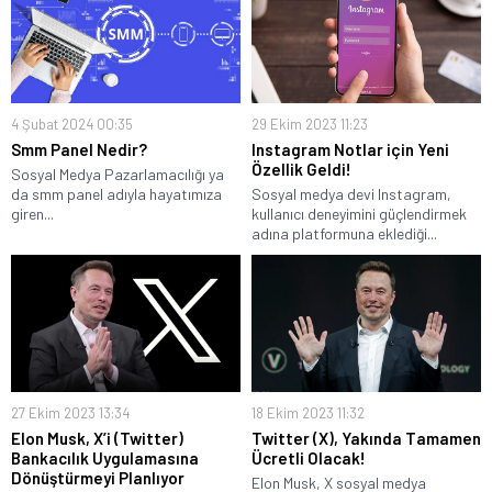
4 Şubat 2024 00:35
29 Ekim 2023 11:23
Smm Panel Nedir?
Instagram Notlar için Yeni
Özellik Geldi!
Sosyal Medya Pazarlamacılığı ya
da smm panel adıyla hayatımıza
Sosyal medya devi Instagram,
giren...
kullanıcı deneyimini güçlendirmek
adına platformuna eklediği...
27 Ekim 2023 13:34
18 Ekim 2023 11:32
Elon Musk, X’i (Twitter)
Twitter (X), Yakında Tamamen
Bankacılık Uygulamasına
Ücretli Olacak!
Dönüştürmeyi Planlıyor
Elon Musk, X sosyal medya