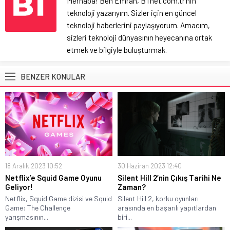
Merhaba! Ben Emrah, BTnet.com.tr'nin
teknoloji yazarıyım. Sizler için en güncel
teknoloji haberlerini paylaşıyorum. Amacım,
sizleri teknoloji dünyasının heyecanına ortak
etmek ve bilgiyle buluşturmak.
BENZER KONULAR
18 Aralık 2023 10:52
30 Haziran 2023 12:40
Netflix’e Squid Game Oyunu
Silent Hill 2’nin Çıkış Tarihi Ne
Geliyor!
Zaman?
Netflix, Squid Game dizisi ve Squid
Silent Hill 2, korku oyunları
Game: The Challenge
arasında en başarılı yapıtlardan
yarışmasının...
biri...