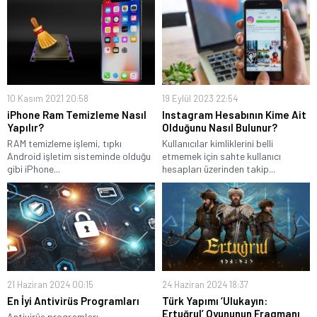
10 Kasım 2021 20:58
19 Eylül 2023 22:54
iPhone Ram Temizleme Nasıl
Instagram Hesabının Kime Ait
Yapılır?
Olduğunu Nasıl Bulunur?
RAM temizleme işlemi, tıpkı
Kullanıcılar kimliklerini belli
Android işletim sisteminde olduğu
etmemek için sahte kullanıcı
gibi iPhone...
hesapları üzerinden takip...
21 Haziran 2024 00:15
24 Haziran 2024 18:37
En İyi Antivirüs Programları
Türk Yapımı ‘Ulukayın:
Ertuğrul’ Oyununun Fragmanı
Antivirüs programları