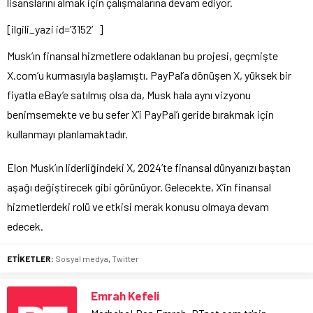
lisanslarını almak için çalışmalarına devam ediyor.
[ilgili_yazi id=’3152′]
Musk’ın finansal hizmetlere odaklanan bu projesi, geçmişte
X.com’u kurmasıyla başlamıştı. PayPal’a dönüşen X, yüksek bir
fiyatla eBay’e satılmış olsa da, Musk hala aynı vizyonu
benimsemekte ve bu sefer X’i PayPal’ı geride bırakmak için
kullanmayı planlamaktadır.
Elon Musk’ın liderliğindeki X, 2024’te finansal dünyanızı baştan
aşağı değiştirecek gibi görünüyor. Gelecekte, X’in finansal
hizmetlerdeki rolü ve etkisi merak konusu olmaya devam
edecek.
ETİKETLER:
Sosyal medya
,
Twitter
Emrah Kefeli