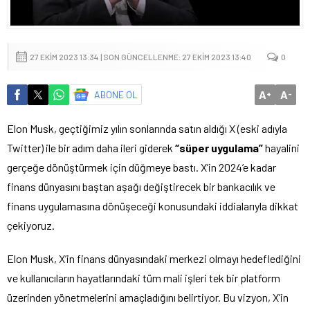
27 EKIM 2023 13:34 | SON GÜNCELLENME: 27 EKIM 2023 13:40
0
A
A
ABONE OL
+
-
Elon Musk, geçtiğimiz yılın sonlarında satın aldığı X (eski adıyla
Twitter) ile bir adım daha ileri giderek
“süper uygulama”
hayalini
gerçeğe dönüştürmek için düğmeye bastı. X’in 2024’e kadar
finans dünyasını baştan aşağı değiştirecek bir bankacılık ve
finans uygulamasına dönüşeceği konusundaki iddialarıyla dikkat
çekiyoruz.
Elon Musk, X’in finans dünyasındaki merkezi olmayı hedeflediğini
ve kullanıcıların hayatlarındaki tüm mali işleri tek bir platform
üzerinden yönetmelerini amaçladığını belirtiyor. Bu vizyon, X’in