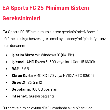
EA Sports FC 25 Minimum Sistem
Gereksinimleri
EA Sports FC 25’in minimum sistem gereksinimleri, önceki
sürüme oldukça benzer. İşte temel oyun deneyimi için ihtiyacınız
olan donanım:
İşletim Sistemi
: Windows 10 (64-Bit)
İşlemci
: AMD Ryzen 5 1600 veya Intel Core i5 6600k
RAM
: 8 GB
Ekran Kartı
: AMD RX 570 veya NVIDIA GTX 1050 Ti
DirectX
: Sürüm 12
Depolama
: 100 GB boş alan
İnternet
: Sürekli bağlantı
Bu gereksinimler, oyunu düşük ayarlarda akıcı bir şekilde