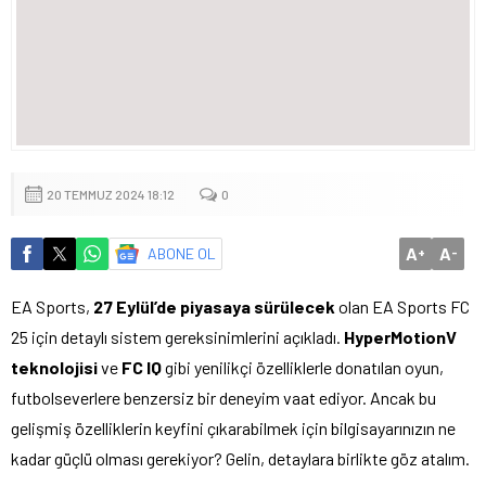
20 TEMMUZ 2024 18:12
0
A
A
ABONE OL
+
-
EA Sports,
27 Eylül’de piyasaya sürülecek
olan EA Sports FC
25 için detaylı sistem gereksinimlerini açıkladı.
HyperMotionV
teknolojisi
ve
FC IQ
gibi yenilikçi özelliklerle donatılan oyun,
futbolseverlere benzersiz bir deneyim vaat ediyor. Ancak bu
gelişmiş özelliklerin keyfini çıkarabilmek için bilgisayarınızın ne
kadar güçlü olması gerekiyor? Gelin, detaylara birlikte göz atalım.