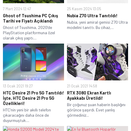
7 Mart 2024 12:47
25 Kasım 2024 13:05
Ghost of Tsushima PC Çıkış
Nubia Z70 Ultra Tanıtıldı!
Tarihi ve Fiyatı Açıklandı
Nubia, yeni amiral gemisi Z70 Ultra
Ghost of Tsushima, 2020’de
modelini tanıttı. Bu cihaz,...
PlayStation platformuna özel
olarak çıkış yaptı....
13 Ocak 2021 19:27
21 Ocak 2021 14:58
HTC Desire 21 Pro 5G Tanıtıldı!
RTX 3080 Ekran Kartlı
İşte, HTC Desire 21 Pro 5G
Ayakkabı Üretildi!
Özellikleri!
Bir çoğunuz şuan haberin başlığını
HTC’nin yeni bir akıllı telefon
görünce şaşırdı. Evet yanlış
çıkaracağını daha önce de
görmediniz...
duyurmuştuk....