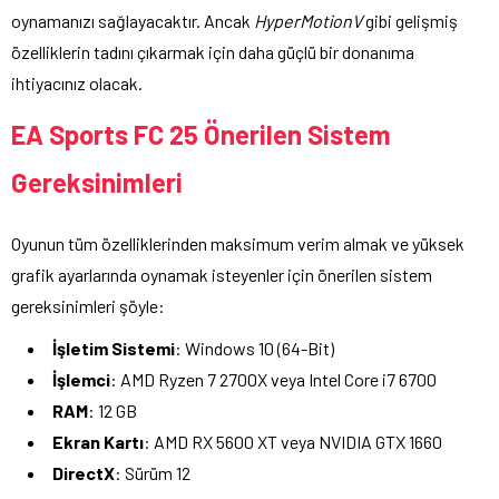
oynamanızı sağlayacaktır. Ancak
HyperMotionV
gibi gelişmiş
özelliklerin tadını çıkarmak için daha güçlü bir donanıma
ihtiyacınız olacak.
EA Sports FC 25
Önerilen Sistem
Gereksinimleri
Oyunun tüm özelliklerinden maksimum verim almak ve yüksek
grafik ayarlarında oynamak isteyenler için önerilen sistem
gereksinimleri şöyle:
İşletim Sistemi
: Windows 10 (64-Bit)
İşlemci
: AMD Ryzen 7 2700X veya Intel Core i7 6700
RAM
: 12 GB
Ekran Kartı
: AMD RX 5600 XT veya NVIDIA GTX 1660
DirectX
: Sürüm 12