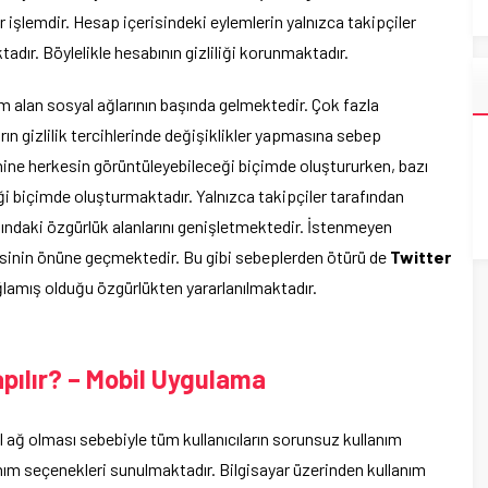
r işlemdir. Hesap içerisindeki eylemlerin yalnızca takipçiler
dır. Böylelikle hesabının gizliliği korunmaktadır.
şim alan sosyal ağlarının başında gelmektedir. Çok fazla
arın gizlilik tercihlerinde değişiklikler yapmasına sebep
rcihine herkesin görüntüleyebileceği biçimde oluştururken, bazı
eği biçimde oluşturmaktadır. Yalnızca takipçiler tarafından
sındaki özgürlük alanlarını genişletmektedir. İstenmeyen
esinin önüne geçmektedir. Bu gibi sebeplerden ötürü de
Twitter
lamış olduğu özgürlükten yararlanılmaktadır.
pılır? – Mobil Uygulama
l ağ olması sebebiyle tüm kullanıcıların sorunsuz kullanım
lanım seçenekleri sunulmaktadır. Bilgisayar üzerinden kullanım