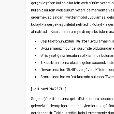
gerçekleştiren kullanıcılar için web sürüm yeterli 
kullanıcılar için web sürüm yeterli gelmemekte v
gidermek açısından Twitter mobil uygulaması gelişt
kolaylıkla gerçekleştirilebilmektedir. Kolaylıkla ge
almaktadır. Kısa bir anlatım yardımıyla bu işlem aş
Cep telefonunuzdan
Twitter
uygulamasını a
Uygulamanızın güncel sürümde olduğundan em
Giriş yaptığınız hesabın sol kısmında bulunan 
Tıkladıktan sonra ekrana gelen seçenek listesi
Devamında ise “Gizlilik ve güvenlik” isimli se
Sonrasında ise en üst kısımda bulunan “Tweet
[ilgili_yazi id=’2571′]
Seçeneği aktif duruma getirdikten sonra hesabınız 
gelecektir. Hesap içerisindeki eylemlerinizi görünt
gerekecektir. Takip isteğini kabul etmemeniz du