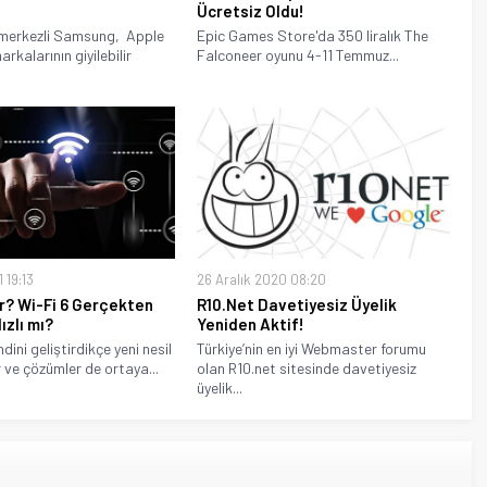
Ücretsiz Oldu!
merkezli Samsung, Apple
Epic Games Store'da 350 liralık The
rkalarının giyilebilir
Falconeer oyunu 4-11 Temmuz...
.
1 19:13
26 Aralık 2020 08:20
r? Wi-Fi 6 Gerçekten
R10.Net Davetiyesiz Üyelik
ızlı mı?
Yeniden Aktif!
dini geliştirdikçe yeni nesil
Türkiye’nin en iyi Webmaster forumu
 ve çözümler de ortaya...
olan R10.net sitesinde davetiyesiz
üyelik...