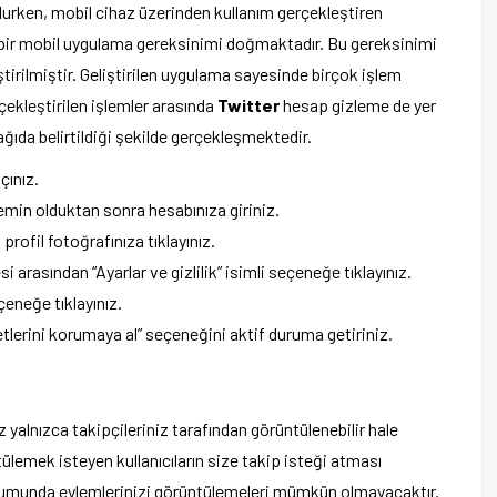
olurken, mobil cihaz üzerinden kullanım gerçekleştiren
e bir mobil uygulama gereksinimi doğmaktadır. Bu gereksinimi
irilmiştir. Geliştirilen uygulama sayesinde birçok işlem
rçekleştirilen işlemler arasında
Twitter
hesap gizleme de yer
ağıda belirtildiği şekilde gerçekleşmektedir.
çınız.
in olduktan sonra hesabınıza giriniz.
profil fotoğrafınıza tıklayınız.
 arasından “Ayarlar ve gizlilik” isimli seçeneğe tıklayınız.
çeneğe tıklayınız.
lerini korumaya al” seçeneğini aktif duruma getiriniz.
yalnızca takipçileriniz tarafından görüntülenebilir hale
ülemek isteyen kullanıcıların size takip isteği atması
rumunda eylemlerinizi görüntülemeleri mümkün olmayacaktır.