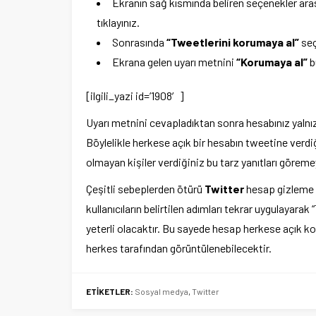
Ekranın sağ kısmında beliren seçenekler ar
tıklayınız.
Sonrasında
“Tweetlerini korumaya al”
seç
Ekrana gelen uyarı metnini
“Korumaya al”
b
[ilgili_yazi id=’1908′]
Uyarı metnini cevapladıktan sonra hesabınız yalnızc
Böylelikle herkese açık bir hesabın tweetine verdiğ
olmayan kişiler verdiğiniz bu tarz yanıtları göreme
Çeşitli sebeplerden ötürü
Twitter
hesap gizleme iş
kullanıcıların belirtilen adımları tekrar uygulayar
yeterli olacaktır. Bu sayede hesap herkese açık k
herkes tarafından görüntülenebilecektir.
ETİKETLER:
Sosyal medya
,
Twitter