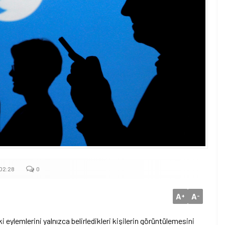
 02:28
0
A
A
+
-
 eylemlerini yalnızca belirledikleri kişilerin görüntülemesini