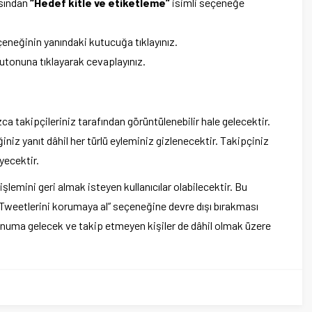
asından
“Hedef kitle ve etiketleme”
isimli seçeneğe
eneğinin yanındaki kutucuğa tıklayınız.
utonuna tıklayarak cevaplayınız.
a takipçileriniz tarafından görüntülenebilir hale gelecektir.
iniz yanıt dâhil her türlü eyleminiz gizlenecektir. Takipçiniz
yecektir.
lemini geri almak isteyen kullanıcılar olabilecektir. Bu
ak “Tweetlerini korumaya al” seçeneğine devre dışı bırakması
onuma gelecek ve takip etmeyen kişiler de dâhil olmak üzere