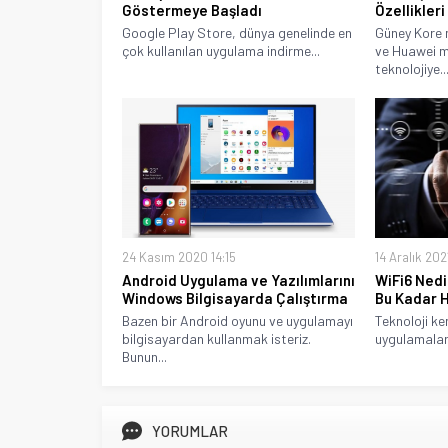
Göstermeye Başladı
Özellikleri
Google Play Store, dünya genelinde en
Güney Kore 
çok kullanılan uygulama indirme...
ve Huawei ma
teknolojiye..
24 Kasım 2020 14:15
14 Aralık 202
Android Uygulama ve Yazılımlarını
WiFi6 Nedi
Windows Bilgisayarda Çalıştırma
Bu Kadar H
Bazen bir Android oyunu ve uygulamayı
Teknoloji ken
bilgisayardan kullanmak isteriz.
uygulamalar
Bunun...
YORUMLAR