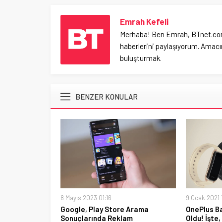
Emrah Kefeli
Merhaba! Ben Emrah, BTnet.com.tr
haberlerini paylaşıyorum. Amacım
buluşturmak.
BENZER KONULAR
8 Mayıs 2023 01:16
9 Ocak 2021 
Google, Play Store Arama
OnePlus Ba
Sonuçlarında Reklam
Oldu! İşte