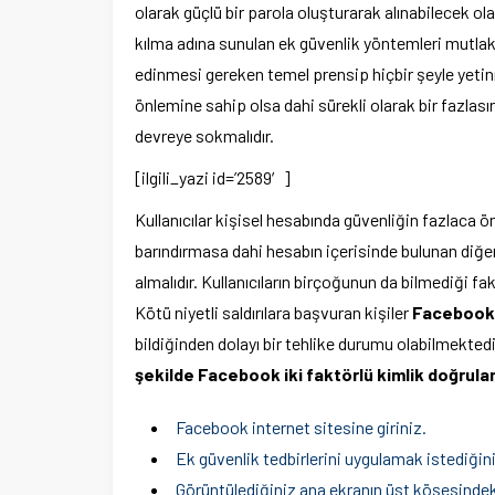
olarak güçlü bir parola oluşturarak alınabilecek ol
kılma adına sunulan ek güvenlik yöntemleri mutlak
edinmesi gereken temel prensip hiçbir şeyle yetin
önlemine sahip olsa dahi sürekli olarak bir fazlas
devreye sokmalıdır.
[ilgili_yazi id=’2589′]
Kullanıcılar kişisel hesabında güvenliğin fazlac
barındırmasa dahi hesabın içerisinde bulunan diğer
almalıdır. Kullanıcıların birçoğunun da bilmediği fa
Kötü niyetli saldırılara başvuran kişiler
Facebook
bildiğinden dolayı bir tehlike durumu olabilmektedi
şekilde Facebook iki faktörlü kimlik doğrulam
Facebook internet sitesine giriniz.
Ek güvenlik tedbirlerini uygulamak istediğini
Görüntülediğiniz ana ekranın üst köşesindek