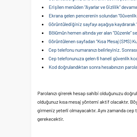
Erişilen menüden “Ayarlar ve Gizlilik” devamın
Ekrana gelen pencerenin solundan “Güvenlik v
Görüntülediğiniz sayfayı aşağıya kaydırarak
Bölümün hemen altında yer alan “Düzenle” se
Görüntülenen sayfadan “Kısa Mesaj (SMS) Kul
Cep telefonu numaranızı belirleyiniz. Sonras
Cep telefonunuza gelen 6 haneli güvenlik kod
Kod doğrulandıktan sonra hesabınızın parolas
Parolanızı girerek hesap sahibi olduğunuzu doğrul
olduğunuz kısa mesaj yöntemi aktif olacaktır. Böy
girmeniz yeterli olmayacaktır. Aynı zamanda cep
gerekecektir.