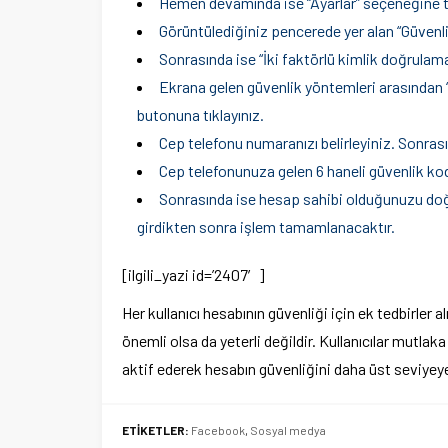
Hemen devamında ise “Ayarlar” seçeneğine tı
Görüntülediğiniz pencerede yer alan “Güvenlik
Sonrasında ise “İki faktörlü kimlik doğrulama
Ekrana gelen güvenlik yöntemleri arasından 
butonuna tıklayınız.
Cep telefonu numaranızı belirleyiniz. Sonras
Cep telefonunuza gelen 6 haneli güvenlik kod
Sonrasında ise hesap sahibi olduğunuzu doğ
girdikten sonra işlem tamamlanacaktır.
[ilgili_yazi id=’2407′]
Her kullanıcı hesabının güvenliği için ek tedbirler 
önemli olsa da yeterli değildir. Kullanıcılar mutlak
aktif ederek hesabın güvenliğini daha üst seviyeye
ETİKETLER:
Facebook
,
Sosyal medya