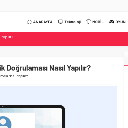
ANASAYFA
Teknoloji
MOBİL
OYUN
 2026 Güncel DNS Listesi
r?
t Neo 16 Oyun Laptopunu Tanıttı
ahip Evnia Oyun Monitörünü Tanıttı
ik Doğrulaması Nasıl Yapılır?
Yapılır?
ması Nasıl Yapılır?