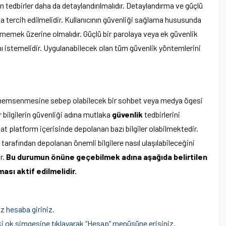
an tedbirler daha da detaylandırılmalıdır. Detaylandırma ve güçlü
a tercih edilmelidir. Kullanıcının güvenliği sağlama hususunda
memek üzerine olmalıdır. Güçlü bir parolaya veya ek güvenlik
ını istemelidir. Uygulanabilecek olan tüm güvenlik yöntemlerini
a önemsenmesine sebep olabilecek bir sohbet veya medya ögesi
 bilgilerin güvenliği adına mutlaka
güvenlik
tedbirlerini
kat platform içerisinde depolanan bazı bilgiler olabilmektedir.
tarafından depolanan önemli bilgilere nasıl ulaşılabileceğini
r.
Bu durumun önüne geçebilmek adına aşağıda belirtilen
ası aktif edilmelidir.
z hesaba giriniz.
i ok simgesine tıklayarak “Hesap” menüsüne erişiniz.