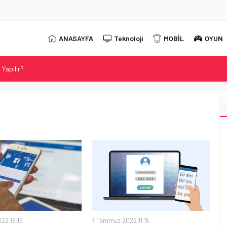
ANASAYFA
Teknoloji
MOBİL
OYUN
Yapılır?
 2026 Güncel DNS Listesi
r?
t Neo 16 Oyun Laptopunu Tanıttı
ahip Evnia Oyun Monitörünü Tanıttı
22 16:16
7 Temmuz 2022 11:15