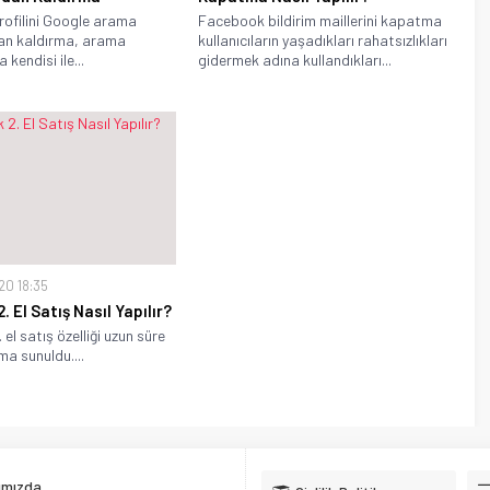
ofilini Google arama
Facebook bildirim maillerini kapatma
an kaldırma, arama
kullanıcıların yaşadıkları rahatsızlıkları
kendisi ile...
gidermek adına kullandıkları...
20 18:35
 El Satış Nasıl Yapılır?
el satış özelliği uzun süre
ma sunuldu....
ımızda