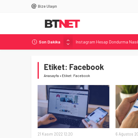
Bize Ulaşın
Son Dakika
Instagram Hesap Dondurma Nasıl 
DNS Ayarları Nasıl Değiştirilir? –
Windows’ta Uçak Modu Nasıl Açılı
Etiket:
Facebook
Acer, i7-14650HX’li Shadow Knigh
Anasayfa
»
Etiket: Facebook
Philips, 500 Hz Yenileme Hızına S
21 Kasım 2022 12:20
6 Ağustos 20