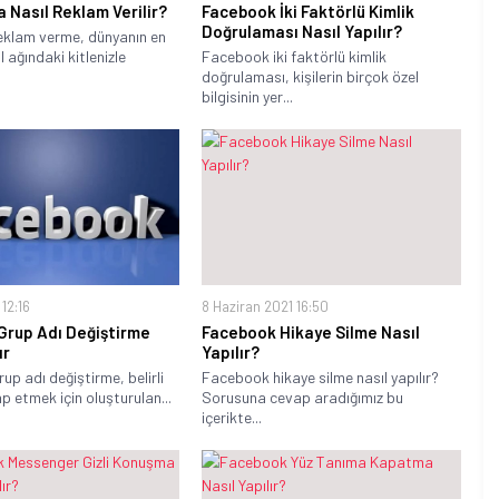
 Nasıl Reklam Verilir?
Facebook İki Faktörlü Kimlik
Doğrulaması Nasıl Yapılır?
klam verme, dünyanın en
 ağındaki kitlenizle
Facebook iki faktörlü kimlik
doğrulaması, kişilerin birçok özel
bilgisinin yer...
 12:16
8 Haziran 2021 16:50
Grup Adı Değiştirme
Facebook Hikaye Silme Nasıl
ır
Yapılır?
p adı değiştirme, belirli
Facebook hikaye silme nasıl yapılır?
ap etmek için oluşturulan...
Sorusuna cevap aradığımız bu
içerikte...