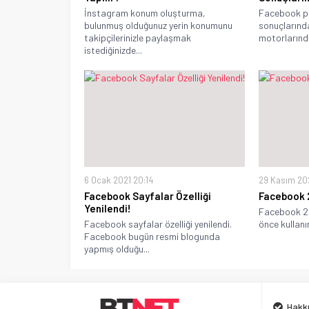
İnstagram konum oluşturma,
Facebook pr
bulunmuş olduğunuz yerin konumunu
sonuçlarınd
takipçilerinizle paylaşmak
motorlarında 
istediğinizde...
6 Ocak 2021 20:14
29 Kasım 20
Facebook Sayfalar Özelliği
Facebook 2.
Yenilendi!
Facebook 2. 
Facebook sayfalar özelliği yenilendi.
önce kullanı
Facebook bugün resmi blogunda
yapmış olduğu...
Hakk