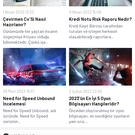
1 Nisan 2022 13:33
11 Nisan 2022 15:08
Çevirmen Cv’Si Nasıl
Kredi Notu Risk Raporu Nedir?
Hazırlanır?
Kredi Kayıt Bürosu tarafından
Günümüzde her yaştan insanın
tutulan ve isteyen herkesin
özgeçmişe ihtiyacı olduğu
ulaşabileceği raporlara...
bilinmektedir. Çünkü işe...
28 Mart 2023 19:57
2 Şubat 2023 22:50
Need for Speed Unbound
2023’ün En İyi 5 Oyun
İncelemesi
Bilgisayarı Hangileridir?
Need for Speed Unbound, adı
Önceden oluşturulmuş bir oyun
üstünde, Need for Speed
bilgisayarı, en sevdiğiniz oyunların
serisinin...
yanı sıra,...