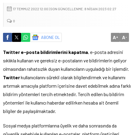
17 TEMMUZ 2022 12:00 | SON GÜNCELLENME: 8 NISAN 2023 02:27
0
A
A
ABONE OL
+
-
Twitter e-posta bildirimlerini kapatma
, e-posta adresini
sıklıkla kullanan ve gereksiz e-postaların ve bildirimlerin geliyor
olmasından rahatsızlık duyan kullanıcıların uyguladığı bir işlemdir.
Twitter
kullanıcılarını sürekli olarak bilgilendirmek ve kullanımı
artırmak amacıyla platform içerisine davet edebilmek adına farklı
bildirim yöntemleri tercih etmektedir. Tercih edilen bu bildirim
yöntemleri ile kullanıcı haberdar edilirken hesaba ait önemli
bilgiler de paylaşılmaktadır.
Sosyal medya platformlarına üyelik ve daha sonrasında da
güvenlik sebebiyle kullanılan e-postalar, platform üreticileri