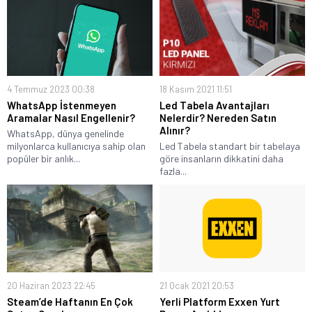
4 Temmuz 2023 00:38
18 Kasım 2021 11:51
WhatsApp İstenmeyen
Led Tabela Avantajları
Aramalar Nasıl Engellenir?
Nelerdir? Nereden Satın
Alınır?
WhatsApp, dünya genelinde
milyonlarca kullanıcıya sahip olan
Led Tabela standart bir tabelaya
popüler bir anlık...
göre insanların dikkatini daha
fazla...
20 Haziran 2023 22:45
21 Ocak 2021 20:53
Steam’de Haftanın En Çok
Yerli Platform Exxen Yurt