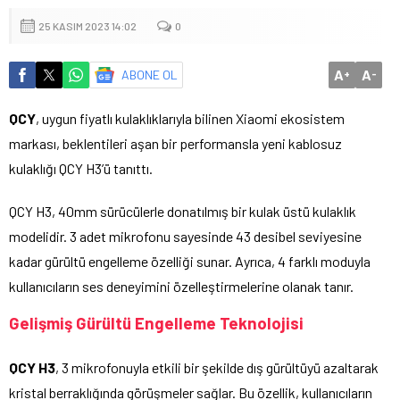
25 KASIM 2023 14:02
0
A
A
ABONE OL
+
-
QCY
, uygun fiyatlı kulaklıklarıyla bilinen Xiaomi ekosistem
markası, beklentileri aşan bir performansla yeni kablosuz
kulaklığı QCY H3’ü tanıttı.
QCY H3, 40mm sürücülerle donatılmış bir kulak üstü kulaklık
modelidir. 3 adet mikrofonu sayesinde 43 desibel seviyesine
kadar gürültü engelleme özelliği sunar. Ayrıca, 4 farklı moduyla
kullanıcıların ses deneyimini özelleştirmelerine olanak tanır.
Gelişmiş Gürültü Engelleme Teknolojisi
QCY H3
, 3 mikrofonuyla etkili bir şekilde dış gürültüyü azaltarak
kristal berraklığında görüşmeler sağlar. Bu özellik, kullanıcıların