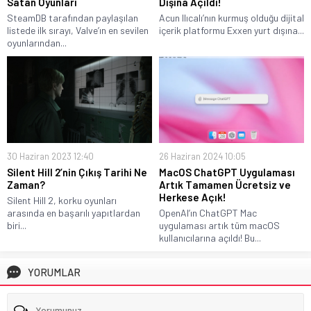
Satan Oyunları
Dışına Açıldı!
SteamDB tarafından paylaşılan
Acun Ilıcalı’nın kurmuş olduğu dijital
listede ilk sırayı, Valve’ın en sevilen
içerik platformu Exxen yurt dışına...
oyunlarından...
30 Haziran 2023 12:40
26 Haziran 2024 10:05
Silent Hill 2’nin Çıkış Tarihi Ne
MacOS ChatGPT Uygulaması
Zaman?
Artık Tamamen Ücretsiz ve
Herkese Açık!
Silent Hill 2, korku oyunları
arasında en başarılı yapıtlardan
OpenAI’ın ChatGPT Mac
biri...
uygulaması artık tüm macOS
kullanıcılarına açıldı! Bu...
YORUMLAR