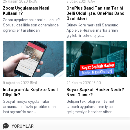
25 Kasım 2020 15:05
9 Ocak 2021 16:54
Zoom Uygulaması Nasıl
OnePlus Band Tanıtım Tarihi
Kullanılır?
Belli Oldu! İşte, OnePlus Band
Özellikleri
Zoom uygulaması nasıl kullanılır?
Sorusu özellikle son dönemlerde
Güney Kore merkezli Samsung,
öğrenciler tarafından...
Apple ve Huawei markalarının
giyilebilir teknolojiye...
9 Ağustos 2022 15:41
24 Kasım 2020 18:00
Instagram’da Keşfete Nasıl
Beyaz Şapkalı Hacker Nedir?
Düşülür?
Nasıl Olunur?
Sosyal medya uygulamaları
Gelişen teknoloji ve internet
arasında en fazla popüler olan
tabanlı uygulamaların iyice
Instagram’da son...
gelişmesiyle beraber siber...
YORUMLAR