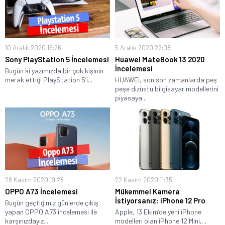
10 Aralık 2020 16:26
5 Aralık 2020 22:08
Sony PlayStation 5 İncelemesi
Huawei MateBook 13 2020
İncelemesi
Bugün ki yazımızda bir çok kişinin
merak ettiği PlayStation 5’i...
HUAWEI, son son zamanlarda peş
peşe dizüstü bilgisayar modellerini
piyasaya...
28 Kasım 2020 19:28
22 Kasım 2020 11:35
OPPO A73 İncelemesi
Mükemmel Kamera
İstiyorsanız: iPhone 12 Pro
Bugün geçtiğimiz günlerde çıkış
yapan OPPO A73 incelemesi ile
Apple, 13 Ekim’de yeni iPhone
karşınızdayız....
modelleri olan iPhone 12 Mini,...