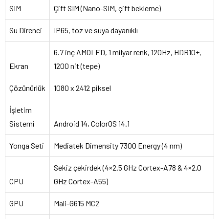
SIM
Çift SIM (Nano-SIM, çift bekleme)
Su Direnci
IP65, toz ve suya dayanıklı
6.7 inç AMOLED, 1 milyar renk, 120Hz, HDR10+,
Ekran
1200 nit (tepe)
Çözünürlük
1080 x 2412 piksel
İşletim
Sistemi
Android 14, ColorOS 14.1
Yonga Seti
Mediatek Dimensity 7300 Energy (4 nm)
Sekiz çekirdek (4×2.5 GHz Cortex-A78 & 4×2.0
CPU
GHz Cortex-A55)
GPU
Mali-G615 MC2