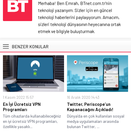
Merhaba! Ben Emrah, BTnet.com.tr'nin
teknoloji yazarıyım. Sizler için en güncel
teknoloji haberlerini paylaşıyorum. Amacım,
sizleri teknoloji dünyasının heyecanına ortak
etmek ve bilgiyle buluşturmak.
BENZER KONULAR
1 Kasım 2022 15:57
16 Aralık 2020 14:43
En İyi Ücretsiz VPN
Twitter, Periscope’un
Programları
Kapanacağını Açıkladı!
Tüm cihazlarda kullanabileceğiniz
Dünya’da en çok kullanılan sosyal
en iyi ücretsiz VPN programları,
medya uygulamaları arasında
özellikle yasaklı...
bulunan Twitter, ...