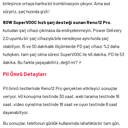
birleşince ortaya harika bir kombinasyon çıkıyor. Ama asıl
sürpriz, şarj hızında gizli!
80W SuperVOOC hızlı şarj desteği sunan Reno12 Pro
,
kutudan şarj cihazı çıkmasa da endişelenmeyin. Power Delivery
2.0 uyumlu bir şarj cihazıyla bile neredeyse aynı hızda şarj
olabiliyor. 15 ve 30 dakikalık ölçümlerde PD şarj cihazı %2 daha
hızlıyken, tam şarj olma süresi SuperVOOC ile 46 dakika, PD ile 53
dakika. Bu farkla yaşayabiliriz, değil mi? ⚡️
Pil Ömrü Detayları
Pil ömrü testlerinde Reno12 Pro gerçekten etkileyici sonuçlar
veriyor. 4G konuşma testinde 30 saat, web tarama testinde 16
saat, video oynatma testinde 18 saat ve oyun testinde 8 saat
dayanabiliyor.
Bu sonuçlar, telefonun günlük kullanımda rahatlıkla bir tam gün,