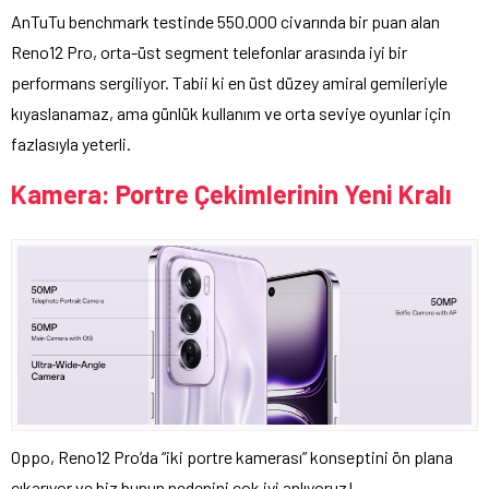
AnTuTu benchmark testinde 550.000 civarında bir puan alan
Reno12 Pro, orta-üst segment telefonlar arasında iyi bir
performans sergiliyor. Tabii ki en üst düzey amiral gemileriyle
kıyaslanamaz, ama günlük kullanım ve orta seviye oyunlar için
fazlasıyla yeterli.
Kamera: Portre Çekimlerinin Yeni Kralı
Oppo, Reno12 Pro’da “iki portre kamerası” konseptini ön plana
çıkarıyor ve biz bunun nedenini çok iyi anlıyoruz!