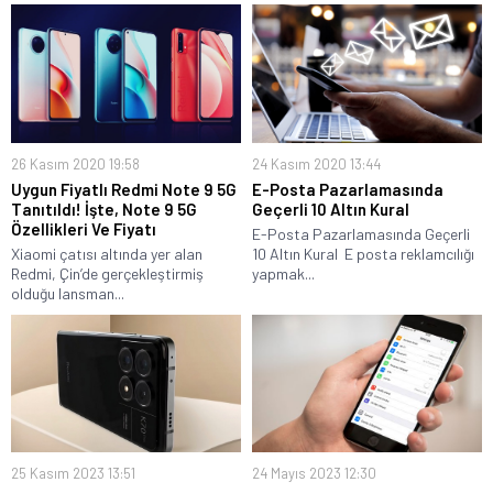
26 Kasım 2020 19:58
24 Kasım 2020 13:44
Uygun Fiyatlı Redmi Note 9 5G
E-Posta Pazarlamasında
Tanıtıldı! İşte, Note 9 5G
Geçerli 10 Altın Kural
Özellikleri Ve Fiyatı
E-Posta Pazarlamasında Geçerli
Xiaomi çatısı altında yer alan
10 Altın Kural E posta reklamcılığı
Redmi, Çin’de gerçekleştirmiş
yapmak...
olduğu lansman...
25 Kasım 2023 13:51
24 Mayıs 2023 12:30