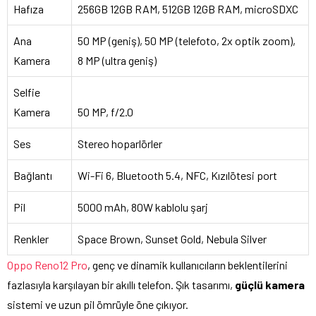
Hafıza
256GB 12GB RAM, 512GB 12GB RAM, microSDXC
Ana
50 MP (geniş), 50 MP (telefoto, 2x optik zoom),
Kamera
8 MP (ultra geniş)
Selfie
Kamera
50 MP, f/2.0
Ses
Stereo hoparlörler
Bağlantı
Wi-Fi 6, Bluetooth 5.4, NFC, Kızılötesi port
Pil
5000 mAh, 80W kablolu şarj
Renkler
Space Brown, Sunset Gold, Nebula Silver
Oppo Reno12 Pro
, genç ve dinamik kullanıcıların beklentilerini
fazlasıyla karşılayan bir akıllı telefon. Şık tasarımı,
güçlü kamera
sistemi ve uzun pil ömrüyle öne çıkıyor.