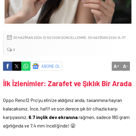
30 HAZIRAN 2024 12:50 | SON GÜNCELLENME: 30 HAZIRAN 2024 14:37
0
A
A
ABONE OL
+
-
İlk İzlenimler: Zarafet ve Şıklık Bir Arada
Oppo Reno12 Pro’yu elinize aldığınız anda, tasarımına hayran
kalacaksınız. İnce, hafif ve son derece şık bir cihazla karşı
karşıyasınız.
6.7 inçlik dev ekranına
rağmen, sadece 180 gram
ağırlığında ve 7.4 mm inceliğinde! 😮