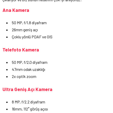
Ana Kamera
50 MP, f/1.8 diyafram
26mm geniş açı
Çoklu yönlü PDAF ve OIS
Telefoto Kamera
50 MP, f/2.0 diyafram
47mm odak uzaklığı
2x optik zoom
Ultra Geniş Açı Kamera
8 MP, f/2.2 diyafram
16mm, 112˚ görüş açısı