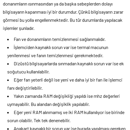
donanımların ısınmasından ya da başka sebeplerden dolayı
bilgisayarın kapanması iyi bir durumdur. Çünkü bilgisayarın zarar
görmesi bu yolla engellenmektedir. Bu tür durumlarda yapılacak
işlemler şunladır.
Fan ve donanımların temizlenmesi sağlanmalıdır.
İşlemciden kaynaklı sorun var ise termal macunun
yenilenmesi ve fanın temizlenmesi gerekmektedir.
Dizüstü bilgisayarlarda sınmadan kaynaklı sorun var ise ek
soğutucu kullanılabilir.
Eğer fan yeterli değil ise yeni ve daha iyi bir fan ile işlemci
fanı değiştirilebilir.
Yakın zamanda RAM değişikliği yapıldı ise mhz değerleri
uymayabilir. Bu alandan değişiklik yapılablir.
Eğer yeni RAM alınmamış ve iki RAM kullanılıyor ise birinde
sorun olabilir. Tek tek denenebilir.
Anakart kaynaklı bir sorun var ise burada yapılması gereken