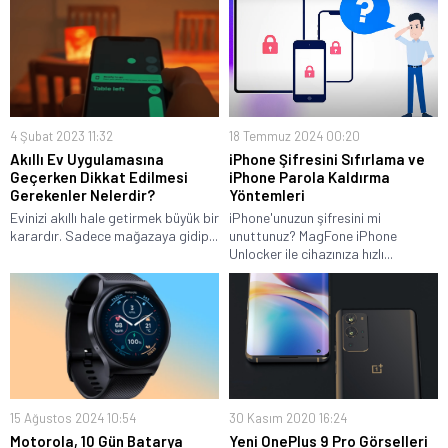
4 Şubat 2023 11:32
18 Temmuz 2024 00:20
Akıllı Ev Uygulamasına
iPhone Şifresini Sıfırlama ve
Geçerken Dikkat Edilmesi
iPhone Parola Kaldırma
Gerekenler Nelerdir?
Yöntemleri
Evinizi akıllı hale getirmek büyük bir
iPhone'unuzun şifresini mi
karardır. Sadece mağazaya gidip...
unuttunuz? MagFone iPhone
Unlocker ile cihazınıza hızlı...
15 Ağustos 2024 10:54
30 Kasım 2020 16:24
Motorola, 10 Gün Batarya
Yeni OnePlus 9 Pro Görselleri