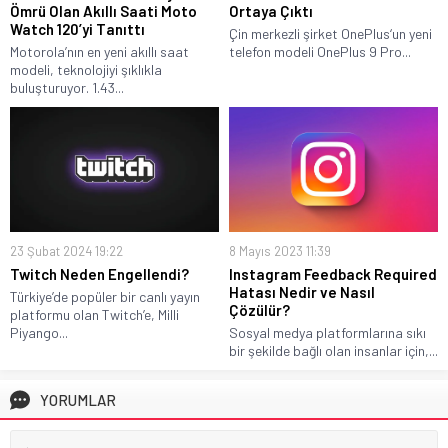
Ömrü Olan Akıllı Saati Moto
Ortaya Çıktı
Watch 120’yi Tanıttı
Çin merkezli şirket OnePlus‘un yeni
Motorola’nın en yeni akıllı saat
telefon modeli OnePlus 9 Pro...
modeli, teknolojiyi şıklıkla
buluşturuyor. 1.43...
23 Şubat 2024 19:22
8 Mayıs 2023 11:39
Twitch Neden Engellendi?
Instagram Feedback Required
Hatası Nedir ve Nasıl
Türkiye’de popüler bir canlı yayın
Çözülür?
platformu olan Twitch’e, Milli
Piyango...
Sosyal medya platformlarına sıkı
bir şekilde bağlı olan insanlar için,...
YORUMLAR