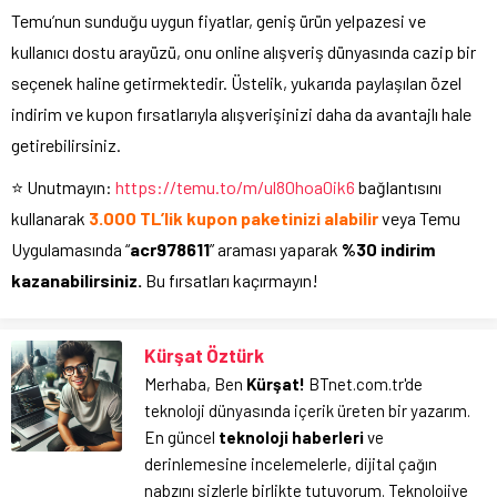
Temu’nun sunduğu uygun fiyatlar, geniş ürün yelpazesi ve
kullanıcı dostu arayüzü, onu online alışveriş dünyasında cazip bir
seçenek haline getirmektedir. Üstelik, yukarıda paylaşılan özel
indirim ve kupon fırsatlarıyla alışverişinizi daha da avantajlı hale
getirebilirsiniz.
⭐️ Unutmayın:
https://temu.to/m/ul80hoa0ik6
bağlantısını
kullanarak
3.000 TL’lik kupon paketinizi alabilir
veya Temu
Uygulamasında “
acr978611
” araması yaparak
%30 indirim
kazanabilirsiniz.
Bu fırsatları kaçırmayın!
Kürşat Öztürk
Merhaba, Ben
Kürşat!
BTnet.com.tr'de
teknoloji dünyasında içerik üreten bir yazarım.
En güncel
teknoloji haberleri
ve
derinlemesine incelemelerle, dijital çağın
nabzını sizlerle birlikte tutuyorum. Teknolojiye