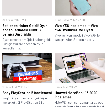
31 Aralık 2020 20:06
16 Ağustos 2023 23:01
Beklenen Haber Geldi! Oyun
Vivo Y36 İncelemesi – Vivo
Konsollarındaki Gümrük
Y36 Özellikleri ve Fiyatı
Vergisi Düşürüldü
Vivo’nun yeni modeli Vivo Y36 ile
Oyun severlere müjdeli haber geldi.
tanışın! Altın Sarısı’nın zarif...
Bildiğiniz üzere önceden oyun
konsollarına...
10 Aralık 2020 16:26
5 Aralık 2020 22:08
Sony PlayStation 5 İncelemesi
Huawei MateBook 13 2020
İncelemesi
Bugün ki yazımızda bir çok kişinin
merak ettiği PlayStation 5’i...
HUAWEI, son son zamanlarda peş
peşe dizüstü bilgisayar modellerini