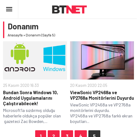
Donanım
Anasayfa
»
Donanım
(Sayfa 5)
25 Kasım 2020 16:33
20 Kasım 2020 22:05
Bundan Sonra Windows 10,
ViewSonic VP2468a ve
Android Uygulamalarını
VP2768a Monitörlerini Duyurdu
Çalıştırabilecek!
ViewSonic VP2468a ve VP2768a
Microsoft’la sızdırmış olduğu
monitörlerini duyurdu.
haberlerle oldukça popüler olan
VP2468a ve VP2768a farklı ekran
gazeteci Zac Bowden,...
boyutları...
1
2
3
4
5