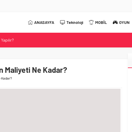
ANASAYFA
Teknoloji
MOBİL
OYUN
Yapılır?
 2026 Güncel DNS Listesi
r?
t Neo 16 Oyun Laptopunu Tanıttı
n Maliyeti Ne Kadar?
ahip Evnia Oyun Monitörünü Tanıttı
e Kadar?