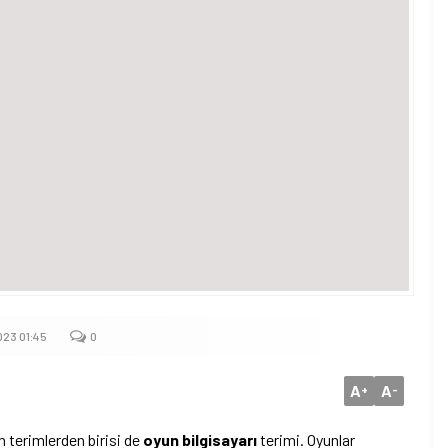
23 01:45
0
A
A
+
-
 terimlerden birisi de
oyun bilgisayarı
terimi. Oyunlar