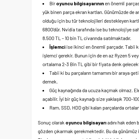
Bir
oyuncu bilgisayarının
en önemli parças
yük binen parça ekran kartları. Günümüzde de a
olduğu için bu tür teknolojileri destekleyen kar
6800’dür. Nvidia tarafında ise bu teknolojiye sah
8.500 TL – 10 bin TL civarında satılmaktadır.
İşlemci
ise ikinci en önemli parçadır. Tabii
işlemci gerekir. Bunun için de en az Ryzen 5 veya 
ortalama 2-3 Bin TL gibi bir fiyata denk gelecekt
Tabii ki bu parçaların tamamını bir araya get
demek.
Güç kaynağında da ucuza kaçmak olmaz. Elek
açabilir. İyi bir güç kaynağı size yaklaşık 700-10
Ram, SSD, HDD gibi kalan parçalarda ortalama
Sonuç olarak
oyuncu bilgisayarı
adını hak eden b
gözden çıkarmak gerekmektedir. Bu da günümüz içi