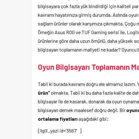
bilgisayara çok fazla yük bindirdiği için kaliteli
kavramı hayatımıza girmiş durumda. Aslında oyun 
sağlam ürünler olarak karşımıza çıkmakta. Çoğu ma
Örneğin Asus ROG ve TUF Gaming serisi ile, Logitec
ürünlerine göre daha uzun ömürlü, daha yüksek sıc
bilgisayarı toplamanın maliyeti ne kadar? Oyuncu b
Oyun Bilgisayarı Toplamanın Ma
Tabii ki burada kavramı doğru ele almamız lazım.
ürün”
olmakta. Tabii ki bu daha fazla kalite de d
bilgisayar ile de kasarak, donarak da oyun oynam
bilgisayarı demek maalesef doğru değil. Bir
oyunc
ortalama fiyatları
aşağıdaki gibi;
[ilgili_yazi id=’3567′]