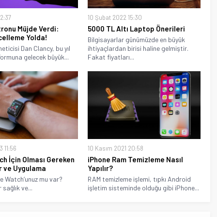
12:37
10 Şubat 2022 15:30
ronu Müjde Verdi:
5000 TL Altı Laptop Önerileri
celleme Yolda!
Bilgisayarlar günümüzde en büyük
eticisi Dan Clancy, bu yıl
ihtiyaçlardan birisi haline gelmiştir.
formuna gelecek büyük...
Fakat fiyatları...
3 11:56
10 Kasım 2021 20:58
ch İçin Olması Gereken
iPhone Ram Temizleme Nasıl
r ve Uygulama
Yapılır?
ple Watch‘unuz mu var?
RAM temizleme işlemi, tıpkı Android
 sağlık ve...
işletim sisteminde olduğu gibi iPhone...