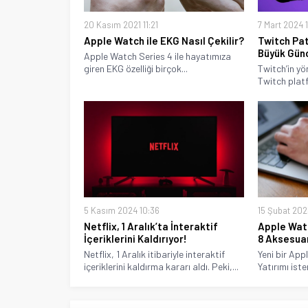
20 Kasım 2021 11:21
7 Mart 2024 
Apple Watch ile EKG Nasıl Çekilir?
Twitch Pat
Büyük Gün
Apple Watch Series 4 ile hayatımıza
giren EKG özelliği birçok...
Twitch’in yön
Twitch plat
5 Kasım 2024 10:36
15 Şubat 202
Netflix, 1 Aralık’ta İnteraktif
Apple Wat
İçeriklerini Kaldırıyor!
8 Aksesua
Netflix, 1 Aralık itibariyle interaktif
Yeni bir Ap
içeriklerini kaldırma kararı aldı. Peki,...
Yatırımı ister