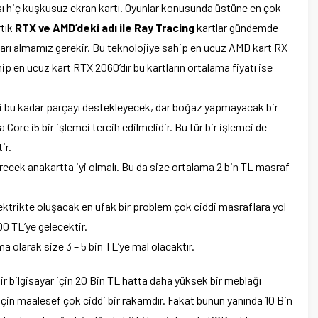
ı hiç kuşkusuz ekran kartı. Oyunlar konusunda üstüne en çok
rtık
RTX ve AMD’deki adı ile Ray Tracing
kartlar gündemde
tları almamız gerekir. Bu teknolojiye sahip en ucuz AMD kart RX
ip en ucuz kart RTX 2060’dır bu kartların ortalama fiyatı ise
 ki bu kadar parçayı destekleyecek, dar boğaz yapmayacak bir
Core i5 bir işlemci tercih edilmelidir. Bu tür bir işlemci de
ir.
irecek anakartta iyi olmalı. Bu da size ortalama 2 bin TL masraf
trikte oluşacak en ufak bir problem çok ciddi masraflara yol
00 TL’ye gelecektir.
 olarak size 3 – 5 bin TL’ye mal olacaktır.
ir bilgisayar için 20 Bin TL hatta daha yüksek bir meblağı
n maalesef çok ciddi bir rakamdır. Fakat bunun yanında 10 Bin