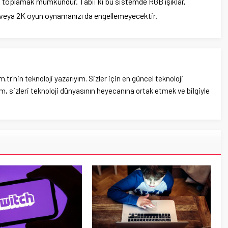
da toplamak mümkündür. Tabii ki bu sistemde RGB ışıklar,
HD veya 2K oyun oynamanızı da engellemeyecektir.
'nin teknoloji yazarıyım. Sizler için en güncel teknoloji
, sizleri teknoloji dünyasının heyecanına ortak etmek ve bilgiyle