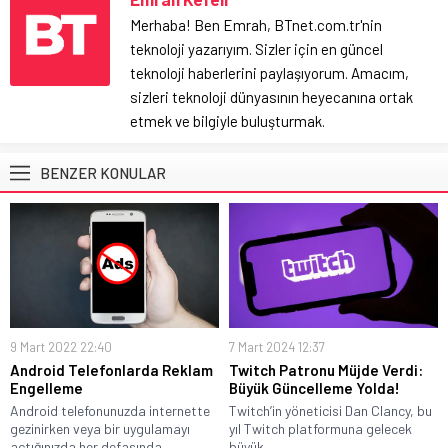
Merhaba! Ben Emrah, BTnet.com.tr'nin
teknoloji yazarıyım. Sizler için en güncel
teknoloji haberlerini paylaşıyorum. Amacım,
sizleri teknoloji dünyasının heyecanına ortak
etmek ve bilgiyle buluşturmak.
BENZER KONULAR
9 Mart 2022 22:40
7 Mart 2024 12:37
Android Telefonlarda Reklam
Twitch Patronu Müjde Verdi:
Engelleme
Büyük Güncelleme Yolda!
Android telefonunuzda internette
Twitch’in yöneticisi Dan Clancy, bu
gezinirken veya bir uygulamayı
yıl Twitch platformuna gelecek
açtığınızda her defasında...
büyük...