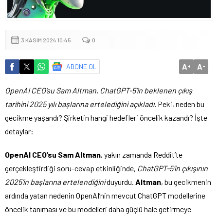
3 KASIM 2024 10:45
0
A
A
ABONE OL
+
-
OpenAI CEO’su Sam Altman, ChatGPT-5’in beklenen çıkış
tarihini 2025 yılı başlarına ertelediğini açıkladı.
Peki, neden bu
gecikme yaşandı? Şirketin hangi hedefleri öncelik kazandı? İşte
detaylar:
OpenAI CEO’su Sam Altman
, yakın zamanda Reddit’te
gerçekleştirdiği soru-cevap etkinliğinde,
ChatGPT-5’in çıkışının
2025’in başlarına ertelendiğini
duyurdu.
Altman
, bu gecikmenin
ardında yatan nedenin OpenAI’nin mevcut ChatGPT modellerine
öncelik tanıması ve bu modelleri daha güçlü hale getirmeye