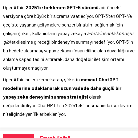
OpenAI’nin
2025’te beklenen GPT-5 sürümü
, bir önceki
versiyona göre büyük bir sıçrama vaat ediyor. GPT-3’ten GPT-4’e
geçişte yaşanan gelişmelere benzer bir atılım sağlamak için
çalışan şirket, kullanıcıların yapay zekayla
adeta insanla konuşur
gibi
etkileşime gireceği bir deneyim sunmayı hedefliyor. GPT-5’in
bu hedefe ulaşması, yapay zekanın insan diline olan duyarlılığını ve
anlama kapasitesini artırarak, daha doğal bir iletişim ortamı
oluşturmayı amaçlıyor.
OpenAI’nin bu erteleme kararı, şirketin
mevcut ChatGPT
modellerine odaklanarak uzun vadede daha güçlü bir
yapay zeka deneyimi sunma stratejisi
olarak
değerlendiriliyor. ChatGPT-5’in 2025’teki lansmanında ise devrim
niteliğinde yenilikler bekleniyor.
Emrah Kefeli