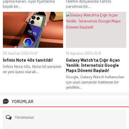
yapma kararı, oyun fiyatlarına
telefon dünyasında tahtını
büyük bir...
sarsılmaz bir...
30 Haziran 2024 11:47
19 Ağustos 2024 13:31
İnfinix Note 40s tanıtıldı!
Galaxy Watch’ta Çığır Açan
Yenilik: İnternetsiz Google
İnfinix Note 40s, Note 40 serisinin
Maps Dönemi Başladı!
en yeni üyesi olarak...
Google, Galaxy Watch kullanıcıları
için uzun zamandır beklenen bir
yenilikle...
YORUMLAR