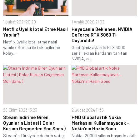
1 Şubat 2021 20:20
1 Aralık 2020 21:02
Netflix Üyelik İptal Etme Nasıl
Heyecanla Beklenen: NVIDIA
Yapılır?
GeForce RTX 3060 Ti
Duyuruldu!
Netflix üyelik iptal etme nasıl
yapılır? Sorusu ile takipçilerine
Geçtiğimiz aylarda RTX 3000
kolay...
serisi ekran kartlarını tanıtan
NVIDIA, o...
28 Ekim 2023 13:23
2 Şubat 2024 11:36
Steam İndirime Giren
HMD Global artık Nokia
Oyunların Listesi ( Dolar
Markasını Kullanmayacak –
Kuruna Geçmeden Son Şans )
Nokia’nın Hazin Sonu
Steam’in Türkiye’de dolarla satış
Nokia, 2000’li yılların başında akıllı