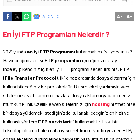
A
A
ABONE OL
+
-
En İyi FTP Programları Nelerdir ?
2021 yılında
en iyi FTP Programını
kullanmak mı istiyorsunuz?
Hazırladığımız en iyi
FTP programları
içeriğimizi detaylı
inceleyip kendiniz için en iyi FTP programı seçebilirsiniz.
FTP
(File Transfer Protocol)
, iki cihaz arasında dosya aktarımı için
kullanabileceğiniz bir protokoldür. Bu protokol yardımıyla web
sitelerinize ve bilumum cihazlara dosya aktarımı yapabilmeniz
mümkün kılınır. Özellikle web siteleriniz için
hosting
hizmetinize
bir dosya yüklemek istediğinizde kullanabileceğiniz en hızlı ve
kullanışlı yöntem
FTP servisleri
ni kullanmaktır. Eski bir
teknoloji olsa da halen daha iyisi üretilmemiştir bu yüzden FTP,
dosya aktarımı durumlarında herkesin başvurduğu bir sistemdir.