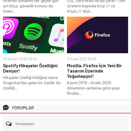
İnternet kullanımı her geçen gün
SSL Sertifikası ne işe yarar? Tüm
arttıkça, güvenlik konusu da
sitelerin başında http:// ve
önem...
https:// diye...
29 Kasım 2020 16:44
2 Ocak 2021 15:48
Spotify Hikayeler Özelliğini
Mozilla, Firefox İçin Yeni Bir
Deniyor!
Tasarım Üzerinde
Yoğunlaşıyor!
Hikayeler özelliği bildiğiniz üzere
Snapchat’den gelen bir özellik. Bu
Kasım 2019 – Aralık 2020
özelliği...
döneminin verilerine göre şuan
Mozilla,...
YORUMLAR