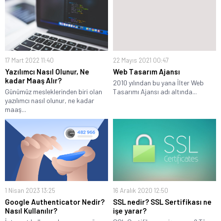
17 Mart 2022 11:40
22 Mayıs 2021 00:47
Yazılımcı Nasıl Olunur, Ne
Web Tasarım Ajansı
kadar Maaş Alır?
2010 yılından bu yana İlter Web
Günümüz mesleklerinden biri olan
Tasarımı Ajansı adı altında...
yazılımcı nasıl olunur, ne kadar
maaş...
1 Nisan 2023 13:25
16 Aralık 2020 12:50
Google Authenticator Nedir?
SSL nedir? SSL Sertifikası ne
Nasıl Kullanılır?
işe yarar?