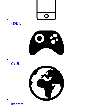
MOBİL
OYUN
İnternet