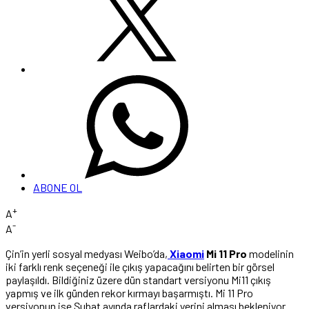
ABONE OL
+
A
-
A
Çin’in yerli sosyal medyası Weibo’da,
Xiaomi
Mi 11 Pro
modelinin
iki farklı renk seçeneği ile çıkış yapacağını belirten bir görsel
paylaşıldı. Bildiğiniz üzere dün standart versiyonu Mi11 çıkış
yapmış ve ilk günden rekor kırmayı başarmıştı. Mi 11 Pro
versiyonun ise Şubat ayında raflardaki yerini alması bekleniyor.