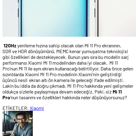
120Hz
yenileme hızına sahip olacak olan Mi 11 Pro ekranının,
SDR ve HDR dönüşümünü, MEMC kenar yumuşatma teknolojisi
gibi özellikleri de destekleyecek. Bunun yanı sıra bu modelin sarj
performansı Xiaomi Mi 11 modelinden daha iyi olacak. Mi 11
Pro’nun Mi 11 ile aynı ekranı kullanacağı belirtiliyor. Daha önce gelen
sızıntılarda Xiaomi Mi 11 Pro modelinin Xiaomi’nin geliştirdiği
üçüncü nesil ekran altı ön kamera ile geleceği ifade edilmişti.
Lakin bu iddia da doğru çıkmadı. Mi 11 Pro hakkında yeni gelişmeler
oldukça sizlerle paylaşmaya devam edeceğiz. Peki, siz
Mi 11
Pro
‘nun tasarımı ve özellikleri hakkında neler düşünüyorsunuz?
ETİKETLER:
Xiaomi