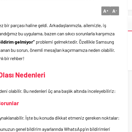
A
A
+
-
r parçası haline geldi. Arkadaşlarımızla, ailemizle, iş
andığımız bu uygulama, bazen can sıkıcı sorunlarla karşımıza
ldirim gelmiyor”
problemi gelmektedir. Özellikle Samsung
şanan bu sorun, önemli mesajları kaçırmamıza neden olabilir.
lı bir rehber!
lası Nedenleri
 olabilir. Bu nedenleri üç ana başlık altında inceleyebiliriz:
Sorunlar
ynaklanabilir. İşte bu konuda dikkat etmeniz gereken noktalar:
nunuzun genel bildirim ayarlarında WhatsApp’ın bildirimleri