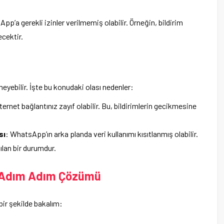
pp’a gerekli izinler verilmemiş olabilir. Örneğin, bildirim
cektir.
meyebilir. İşte bu konudaki olası nedenler:
nternet bağlantınız zayıf olabilir. Bu, bildirimlerin gecikmesine
sı
: WhatsApp’ın arka planda veri kullanımı kısıtlanmış olabilir.
şılan bir durumdur.
 Adım Adım Çözümü
bir şekilde bakalım: