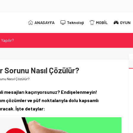
ANASAYFA
Teknoloji
MOBİL
OYUN
Yapılır?
 2026 Güncel DNS Listesi
r?
t Neo 16 Oyun Laptopunu Tanıttı
r Sorunu Nasıl Çözülür?
ahip Evnia Oyun Monitörünü Tanıttı
unu Nasıl Çözülür?
mli mesajları kaçırıyorsunuz? Endişelenmeyin!
ım çözümler ve püf noktalarıyla dolu kapsamlı
ıracak. İşte detaylar: