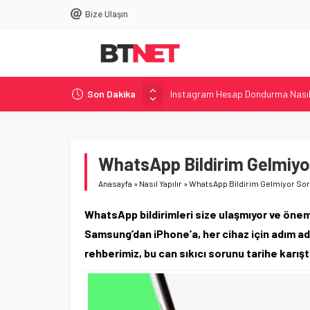
Bize Ulaşın
Instagram Hesap Dondurma Nasıl 
Son Dakika
DNS Ayarları Nasıl Değiştirilir? –
Windows’ta Uçak Modu Nasıl Açılı
Acer, i7-14650HX’li Shadow Knigh
WhatsApp Bildirim Gelmiyo
Philips, 500 Hz Yenileme Hızına S
Anasayfa
»
Nasıl Yapılır
»
WhatsApp Bildirim Gelmiyor Sor
WhatsApp bildirimleri size ulaşmıyor ve öne
Samsung’dan iPhone’a, her cihaz için adım ad
rehberimiz, bu can sıkıcı sorunu tarihe karışt