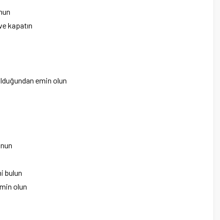
unun
ve kapatın
olduğundan emin olun
unun
ni bulun
emin olun