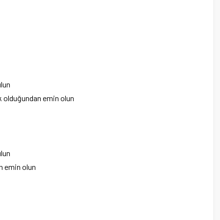
ulun
çık olduğundan emin olun
ulun
an emin olun