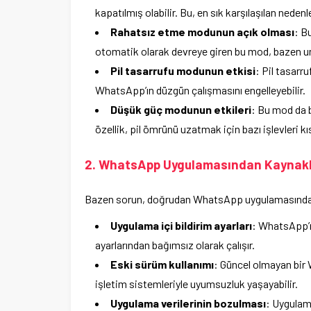
kapatılmış olabilir. Bu, en sık karşılaşılan nedenle
Rahatsız etme modunun açık olması
: B
otomatik olarak devreye giren bu mod, bazen unut
Pil tasarrufu modunun etkisi
: Pil tasarr
WhatsApp’ın düzgün çalışmasını engelleyebilir.
Düşük güç modunun etkileri
: Bu mod da bi
özellik, pil ömrünü uzatmak için bazı işlevleri kıs
2. WhatsApp Uygulamasından Kaynakl
Bazen sorun, doğrudan WhatsApp uygulamasından k
Uygulama içi bildirim ayarları
: WhatsApp’ın
ayarlarından bağımsız olarak çalışır.
Eski sürüm kullanımı
: Güncel olmayan bir 
işletim sistemleriyle uyumsuzluk yaşayabilir.
Uygulama verilerinin bozulması
: Uygulam