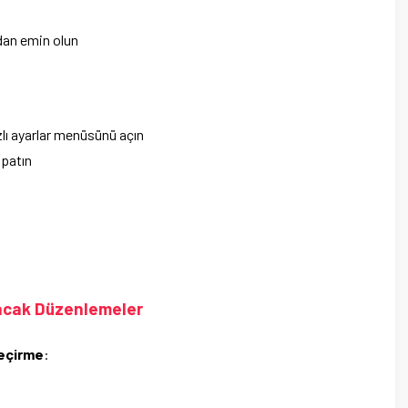
dan emin olun
lı ayarlar menüsünü açın
apatın
acak Düzenlemeler
geçirme
: