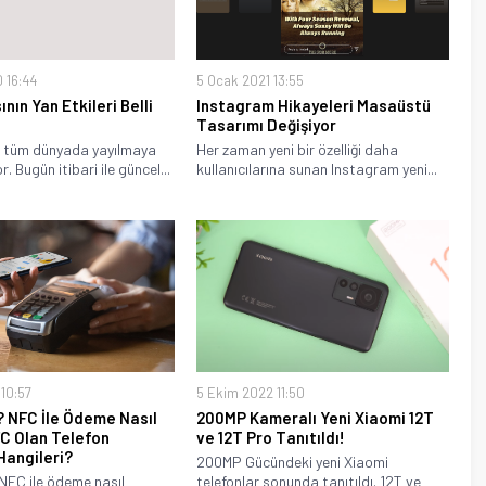
0 16:44
5 Ocak 2021 13:55
ının Yan Etkileri Belli
Instagram Hikayeleri Masaüstü
Tasarımı Değişiyor
 tüm dünyada yayılmaya
Her zaman yeni bir özelliği daha
. Bugün itibari ile güncel...
kullanıcılarına sunan Instagram yeni...
10:57
5 Ekim 2022 11:50
 NFC İle Ödeme Nasıl
200MP Kameralı Yeni Xiaomi 12T
FC Olan Telefon
ve 12T Pro Tanıtıldı!
Hangileri?
200MP Gücündeki yeni Xiaomi
NFC ile ödeme nasıl
telefonlar sonunda tanıtıldı. 12T ve