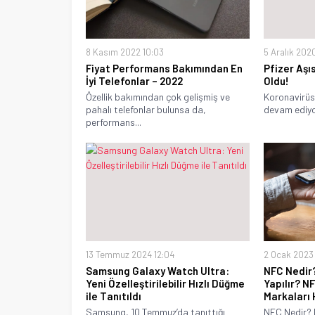
8 Kasım 2022 10:03
5 Aralık 202
Fiyat Performans Bakımından En
Pfizer Aşıs
İyi Telefonlar – 2022
Oldu!
Özellik bakımından çok gelişmiş ve
Koronavirüs
pahalı telefonlar bulunsa da,
devam ediyor
performans...
13 Temmuz 2024 12:04
2 Ocak 2023 
Samsung Galaxy Watch Ultra:
NFC Nedir?
Yeni Özelleştirilebilir Hızlı Düğme
Yapılır? N
ile Tanıtıldı
Markaları 
Samsung, 10 Temmuz’da tanıttığı
NFC Nedir? 