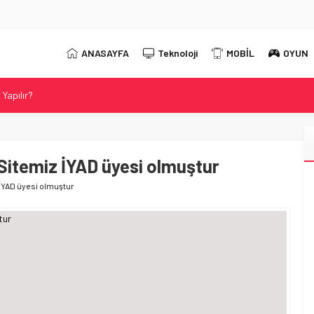
ANASAYFA
Teknoloji
MOBİL
OYUN
Yapılır?
 2026 Güncel DNS Listesi
r?
t Neo 16 Oyun Laptopunu Tanıttı
i Sitemiz İYAD üyesi olmuştur
ahip Evnia Oyun Monitörünü Tanıttı
z İYAD üyesi olmuştur