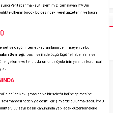
ayıncı Veritabanı’na kayıt işlemimizi tamalayan İYAD’ın
e birlikte ülkenin birçok bölgesindeki yerel gazetenin ve basın
ĞÜ
ternet ve özgür internet kavramlarını benimseyen ve bu
cıları Derneği
, basın ve ifade özgürlüğü ile haber alma ve
ür engelleme ve tehdit durumunda üyelerinin yanında kurumsal
yor.
NINDA
emli bir güce kavuşmasına ve bir sektör haline gelmesine
i sayılmaması nedeniyle çeşitli girişimlerde bulunmaktadır. İYAD
 birlikte 5187 sayılı basın kanununda yapılacak düzenlemelerle