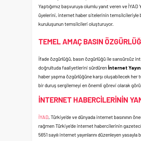
Yaptığımız başvuruya olumlu yanıt veren ve İYAD Y
üyelerini, internet haber sitelerinin temsilcileriyl
kuruluşunun temsilcileri oluşturuyor.
TEMEL AMAÇ BASIN ÖZGÜRLÜ
İfade özgürlüğü, basın özgürlüğü ile sansürsüz in
doğrultuda faaliyetlerini sürdüren
İnternet Yayın
haber yapma özgürlüğüne karşı oluşabilecek her t
bir duruş sergilemeyi en önemli görevi olarak görü
İNTERNET HABERCİLERİNİN YA
İYAD
, Türkiye’de ve dünyada internet basınının ön
rağmen Türkiye’de internet habercilerinin gazetec
5651 sayılı internet yayınlarını düzenleyen yasayla