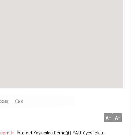
02:18
0
A
A
+
-
.com.tr
İnternet Yayıncıları Derneği (İYAD) üyesi oldu.