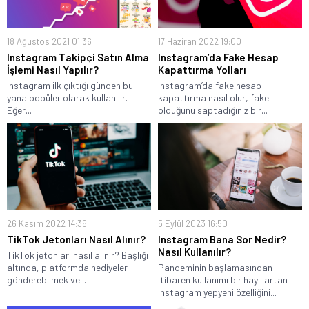
18 Ağustos 2021 01:36
17 Haziran 2022 19:00
Instagram Takipçi Satın Alma
Instagram’da Fake Hesap
İşlemi Nasıl Yapılır?
Kapattırma Yolları
Instagram ilk çıktığı günden bu
Instagram’da fake hesap
yana popüler olarak kullanılır.
kapattırma nasıl olur, fake
Eğer...
olduğunu saptadığınız bir...
26 Kasım 2022 14:36
5 Eylül 2023 16:50
TikTok Jetonları Nasıl Alınır?
Instagram Bana Sor Nedir?
Nasıl Kullanılır?
TikTok jetonları nasıl alınır? Başlığı
altında, platformda hediyeler
Pandeminin başlamasından
gönderebilmek ve...
itibaren kullanımı bir hayli artan
Instagram yepyeni özelliğini...