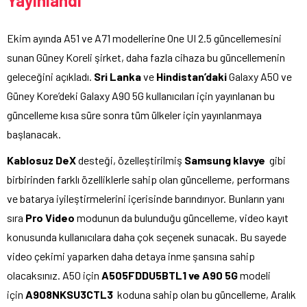
Yayınlandı
Ekim ayında A51 ve A71 modellerine One UI 2.5 güncellemesini
sunan Güney Koreli şirket, daha fazla cihaza bu güncellemenin
geleceğini açıkladı.
Sri Lanka
ve
Hindistan’daki
Galaxy A50 ve
Güney Kore’deki Galaxy A90 5G kullanıcıları için yayınlanan bu
güncelleme kısa süre sonra tüm ülkeler için yayınlanmaya
başlanacak.
Kablosuz DeX
desteği, özelleştirilmiş
Samsung klavye
gibi
birbirinden farklı özelliklerle sahip olan güncelleme, performans
ve batarya iyileştirmelerini içerisinde barındırıyor. Bunların yanı
sıra
Pro Video
modunun da bulunduğu güncelleme, video kayıt
konusunda kullanıcılara daha çok seçenek sunacak. Bu sayede
video çekimi yaparken daha detaya inme şansına sahip
olacaksınız. A50 için
A505FDDU5BTL1 ve A90 5G
modeli
için
A908NKSU3CTL3
koduna sahip olan bu güncelleme, Aralık