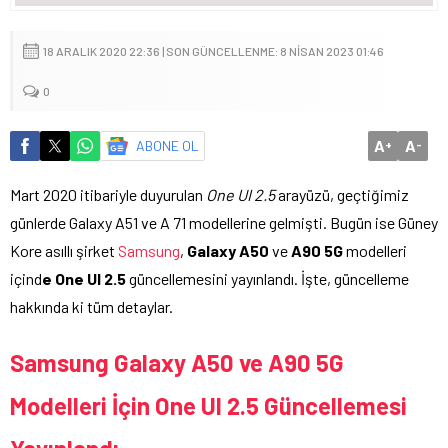
18 ARALIK 2020 22:36 | SON GÜNCELLENME: 8 NISAN 2023 01:46
0
A
A
ABONE OL
+
-
Mart 2020 itibariyle duyurulan
One UI 2.5
arayüzü, geçtiğimiz
günlerde Galaxy A51 ve A 71 modellerine gelmişti. Bugün ise Güney
Kore asıllı şirket
Samsung
,
Galaxy A50
ve
A90 5G
modelleri
içind
e One UI 2.5
güncellemesini yayınlandı. İşte, güncelleme
hakkında ki tüm detaylar.
Samsung Galaxy A50 ve A90 5G
Modelleri İçin One UI 2.5 Güncellemesi