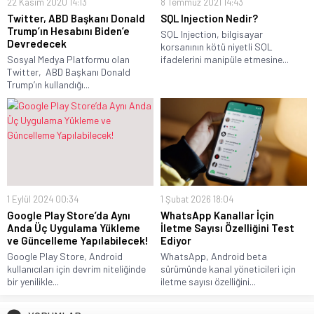
22 Kasım 2020 14:13
8 Temmuz 2021 14:43
Twitter, ABD Başkanı Donald
SQL Injection Nedir?
Trump’ın Hesabını Biden’e
SQL Injection, bilgisayar
Devredecek
korsanının kötü niyetli SQL
Sosyal Medya Platformu olan
ifadelerini manipüle etmesine...
Twitter, ABD Başkanı Donald
Trump’ın kullandığı...
1 Eylül 2024 00:34
1 Şubat 2026 18:04
Google Play Store’da Aynı
WhatsApp Kanallar İçin
Anda Üç Uygulama Yükleme
İletme Sayısı Özelliğini Test
ve Güncelleme Yapılabilecek!
Ediyor
Google Play Store, Android
WhatsApp, Android beta
kullanıcıları için devrim niteliğinde
sürümünde kanal yöneticileri için
bir yenilikle...
iletme sayısı özelliğini...