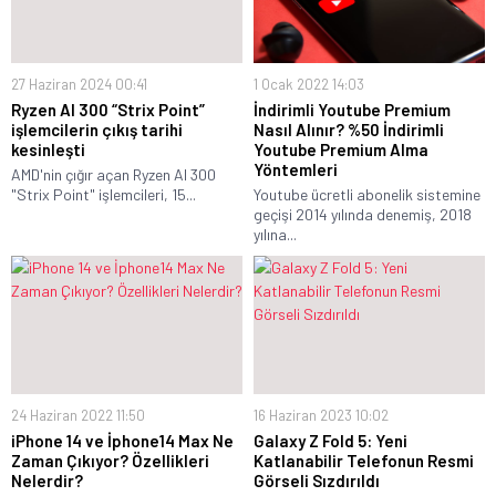
27 Haziran 2024 00:41
1 Ocak 2022 14:03
Ryzen AI 300 “Strix Point”
İndirimli Youtube Premium
işlemcilerin çıkış tarihi
Nasıl Alınır? %50 İndirimli
kesinleşti
Youtube Premium Alma
Yöntemleri
AMD'nin çığır açan Ryzen AI 300
"Strix Point" işlemcileri, 15...
Youtube ücretli abonelik sistemine
geçişi 2014 yılında denemiş, 2018
yılına...
24 Haziran 2022 11:50
16 Haziran 2023 10:02
iPhone 14 ve İphone14 Max Ne
Galaxy Z Fold 5: Yeni
Zaman Çıkıyor? Özellikleri
Katlanabilir Telefonun Resmi
Nelerdir?
Görseli Sızdırıldı