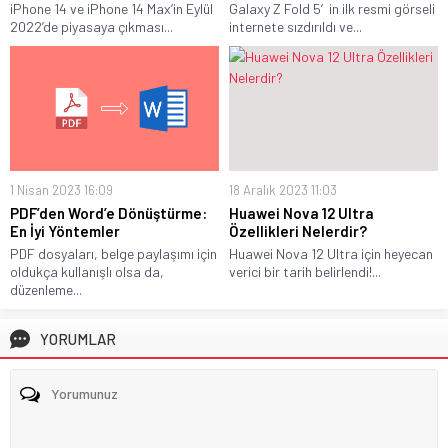
iPhone 14 ve iPhone 14 Max’in Eylül
Galaxy Z Fold 5′in ilk resmi görseli
2022’de piyasaya çıkması...
internete sızdırıldı ve...
1 Nisan 2023 16:09
18 Aralık 2023 11:03
PDF’den Word’e Dönüştürme:
Huawei Nova 12 Ultra
En İyi Yöntemler
Özellikleri Nelerdir?
PDF dosyaları, belge paylaşımı için
Huawei Nova 12 Ultra için heyecan
oldukça kullanışlı olsa da,
verici bir tarih belirlendi!...
düzenleme...
YORUMLAR