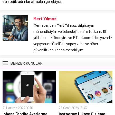
stratejik adımlar atmaları gerekiyor.
Mert Yılmaz
Merhaba, ben Mert Yılmaz. Bilgisayar
mühendisiyim ve teknoloji benim tutkum. 10
yıldır bu sektördeyim ve BTnet.com.tr'de yazarlık
yapıyorum. Özellikle yapay zeka ve siber
güvenlik konularına meraklıyım.
BENZER KONULAR
21 Haziran 2022 10:10
25 Ocak 2024 16:43
İphone Fabrika Ayarlarına
İnstagram Hikaye Gizleme