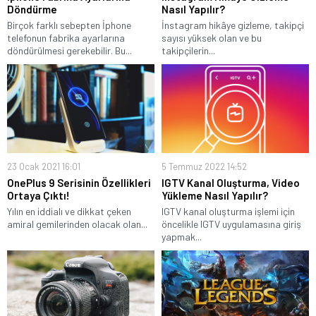
Döndürme
Nasıl Yapılır?
Birçok farklı sebepten İphone
İnstagram hikâye gizleme, takipçi
telefonun fabrika ayarlarına
sayısı yüksek olan ve bu
döndürülmesi gerekebilir. Bu...
takipçilerin...
23 Ocak 2021 16:01
5 Temmuz 2022 14:52
OnePlus 9 Serisinin Özellikleri
IGTV Kanal Oluşturma, Video
Ortaya Çıktı!
Yükleme Nasıl Yapılır?
Yılın en iddialı ve dikkat çeken
IGTV kanal oluşturma işlemi için
amiral gemilerinden olacak olan...
öncelikle IGTV uygulamasına giriş
yapmak...