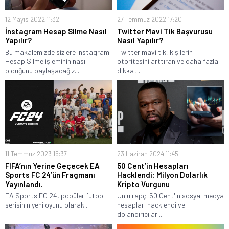
12 Mayıs 2022 11:32
27 Temmuz 2022 17:20
İnstagram Hesap Silme Nasıl
Twitter Mavi Tik Başvurusu
Yapılır?
Nasıl Yapılır?
Bu makalemizde sizlere Instagram
Twitter mavi tik, kişilerin
Hesap Silme işleminin nasıl
otoritesini arttıran ve daha fazla
olduğunu paylaşacağız....
dikkat...
11 Temmuz 2023 15:37
23 Haziran 2024 11:45
FIFA’nın Yerine Geçecek EA
50 Cent’in Hesapları
Sports FC 24’ün Fragmanı
Hacklendi: Milyon Dolarlık
Yayınlandı.
Kripto Vurgunu
EA Sports FC 24, popüler futbol
Ünlü rapçi 50 Cent'in sosyal medya
serisinin yeni oyunu olarak...
hesapları hacklendi ve
dolandırıcılar...