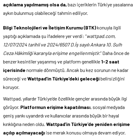
açıklama yapılmamış olsa da,
bazı içeriklerin Türkiye yasalarına
aykırı bulunmuş olabileceği tahmin ediliyor.
Bilgi Teknolojileri ve İletişim Kurumu (BTK)
konuyla ilgili
yaptığı açıklamada şu ifadelere yer verdi: “
wattpad.com,
12/07/2024 tarihli ve 2024/6507 D.İş sayılı Ankara 10. Sulh
Ceza Hâkimliği kararıyla erişime engellenmiştir.
” Daha önce de
benzer kesintiler yaşanmış ve platform genellikle
1-2 saat
içerisinde
normale dönmüştü. Ancak bu kez sorunun ne kadar
süreceği ve
Wattpad’in Türkiye’deki geleceği
belirsizliğini
koruyor.
Wattpad, yıllardır Türkiye’de özellikle gençler arasında büyük ilgi
görüyor.
Platformun erişime kapatılması
, sosyal medyada
geniş yankı uyandırdı ve kullanıcılar arasında büyük bir hayal
kırıklığına neden oldu.
Wattpad’in Türkiye’de yeniden erişime
açılıp açılmayacağı
ise merak konusu olmaya devam ediyor.