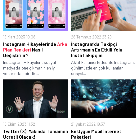
18 Mart 2023 10:08
28 Temmuz 2022 23:29
Instagram Hikayelerinde
Arka
İnstagram’da Takipçi
Plan Renkleri
Nasıl
Artırmanın En Etkili Yolu
Değiştirilir?
InstaTakipçim
Instagram Hikayeleri, sosyal
Aktif kullanıcı kitlesi ile Instagram,
medyada öne çıkmanın en iyi
günümüzde en çok kullanılan
yollarından biridir....
sosyal...
18 Ekim 2023 11:32
21 Şubat 2022 19:37
Twitter (X), Yakında Tamamen
En Uygun Mobil İnternet
Ücretli Olacak!
Paketleri