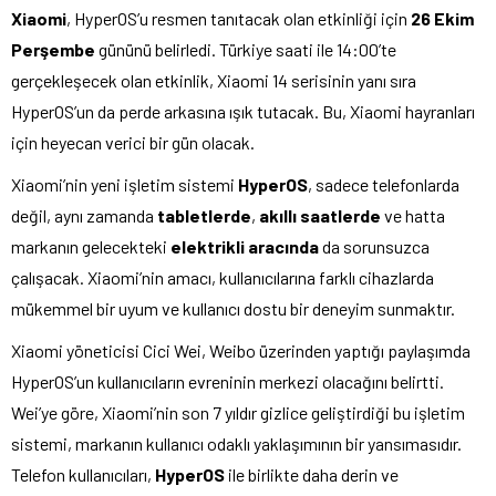
Xiaomi
, HyperOS’u resmen tanıtacak olan etkinliği için
26 Ekim
Perşembe
gününü belirledi. Türkiye saati ile 14:00’te
gerçekleşecek olan etkinlik, Xiaomi 14 serisinin yanı sıra
HyperOS’un da perde arkasına ışık tutacak. Bu, Xiaomi hayranları
için heyecan verici bir gün olacak.
Xiaomi’nin yeni işletim sistemi
HyperOS
, sadece telefonlarda
değil, aynı zamanda
tabletlerde
,
akıllı saatlerde
ve hatta
markanın gelecekteki
elektrikli aracında
da sorunsuzca
çalışacak. Xiaomi’nin amacı, kullanıcılarına farklı cihazlarda
mükemmel bir uyum ve kullanıcı dostu bir deneyim sunmaktır.
Xiaomi yöneticisi Cici Wei, Weibo üzerinden yaptığı paylaşımda
HyperOS’un kullanıcıların evreninin merkezi olacağını belirtti.
Wei’ye göre, Xiaomi’nin son 7 yıldır gizlice geliştirdiği bu işletim
sistemi, markanın kullanıcı odaklı yaklaşımının bir yansımasıdır.
Telefon kullanıcıları,
HyperOS
ile birlikte daha derin ve