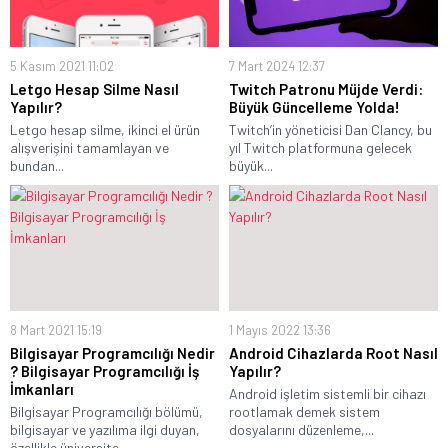
5 Kasım 2021 11:02
7 Mart 2024 12:37
Letgo Hesap Silme Nasıl
Twitch Patronu Müjde Verdi:
Yapılır?
Büyük Güncelleme Yolda!
Letgo hesap silme, ikinci el ürün
Twitch’in yöneticisi Dan Clancy, bu
alışverişini tamamlayan ve
yıl Twitch platformuna gelecek
bundan...
büyük...
8 Mart 2021 15:19
1 Mayıs 2022 13:36
Bilgisayar Programcılığı Nedir
Android Cihazlarda Root Nasıl
? Bilgisayar Programcılığı İş
Yapılır?
İmkanları
Android işletim sistemli bir cihazı
Bilgisayar Programcılığı bölümü,
rootlamak demek sistem
bilgisayar ve yazılıma ilgi duyan,
dosyalarını düzenleme,...
özellikle üniversite...