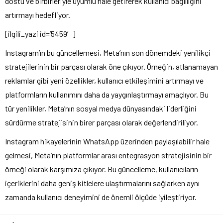
dostu ve birbirleriyle uyumlu hale getirerek kullanıcı bağlılığını
artırmayı hedefliyor.
[ilgili_yazi id=’5459′]
Instagram’ın bu güncellemesi, Meta’nın son dönemdeki yenilikçi
stratejilerinin bir parçası olarak öne çıkıyor. Örneğin, atlanamayan
reklamlar gibi yeni özellikler, kullanıcı etkileşimini artırmayı ve
platformların kullanımını daha da yaygınlaştırmayı amaçlıyor. Bu
tür yenilikler, Meta’nın sosyal medya dünyasındaki liderliğini
sürdürme stratejisinin birer parçası olarak değerlendiriliyor.
Instagram hikayelerinin WhatsApp üzerinden paylaşılabilir hale
gelmesi, Meta’nın platformlar arası entegrasyon stratejisinin bir
örneği olarak karşımıza çıkıyor. Bu güncelleme, kullanıcıların
içeriklerini daha geniş kitlelere ulaştırmalarını sağlarken aynı
zamanda kullanıcı deneyimini de önemli ölçüde iyileştiriyor.