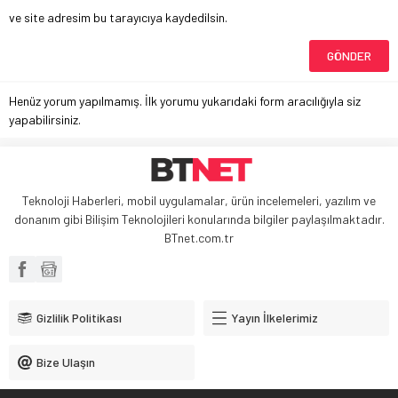
ve site adresim bu tarayıcıya kaydedilsin.
Henüz yorum yapılmamış. İlk yorumu yukarıdaki form aracılığıyla siz
yapabilirsiniz.
Teknoloji Haberleri, mobil uygulamalar, ürün incelemeleri, yazılım ve
donanım gibi Bilişim Teknolojileri konularında bilgiler paylaşılmaktadır.
BTnet.com.tr
Gizlilik Politikası
Yayın İlkelerimiz
Bize Ulaşın