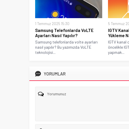
1 Temmuz 2025 15:30
5 Temmuz 20
Samsung Telefonlarda VoLTE
IGTV Kanal
Ayarları Nasıl Yapılır?
Yükleme Na
Samsung telefonlarda volte ayarları
IGTV kanal o
nasıl yapılır? Bu yazımızda VoLTE
öncelikle IG
teknolojisi...
yapmak...
YORUMLAR