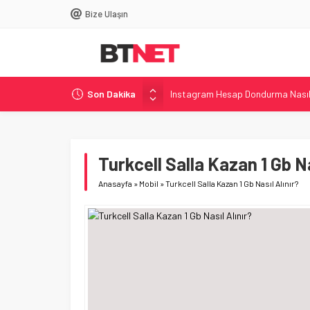
Bize Ulaşın
Instagram Hesap Dondurma Nasıl 
Son Dakika
DNS Ayarları Nasıl Değiştirilir? –
Windows’ta Uçak Modu Nasıl Açılı
Acer, i7-14650HX’li Shadow Knigh
Turkcell Salla Kazan 1 Gb Na
Philips, 500 Hz Yenileme Hızına S
Anasayfa
»
Mobil
»
Turkcell Salla Kazan 1 Gb Nasıl Alınır?