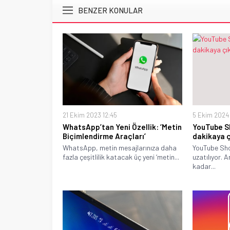
BENZER KONULAR
21 Ekim 2023 12:45
5 Ekim 2024 
WhatsApp’tan Yeni Özellik: ‘Metin
YouTube Sh
Biçimlendirme Araçları’
dakikaya ç
WhatsApp, metin mesajlarınıza daha
YouTube Sho
fazla çeşitlilik katacak üç yeni ‘metin...
uzatılıyor. A
kadar...