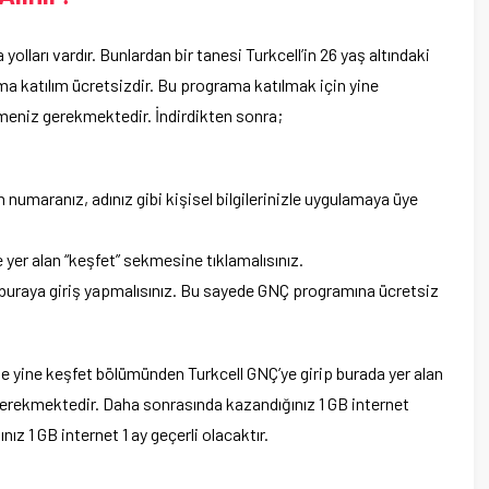
lları vardır. Bunlardan bir tanesi Turkcell’in 26 yaş altındaki
a katılım ücretsizdir. Bu programa katılmak için yine
rmeniz gerekmektedir. İndirdikten sonra;
 numaranız, adınız gibi kişisel bilgilerinizle uygulamaya üye
er alan “keşfet” sekmesine tıklamalısınız.
 buraya giriş yapmalısınız. Bu sayede GNÇ programına ücretsiz
ise yine keşfet bölümünden Turkcell GNÇ’ye girip burada yer alan
kmektedir. Daha sonrasında kazandığınız 1 GB internet
z 1 GB internet 1 ay geçerli olacaktır.