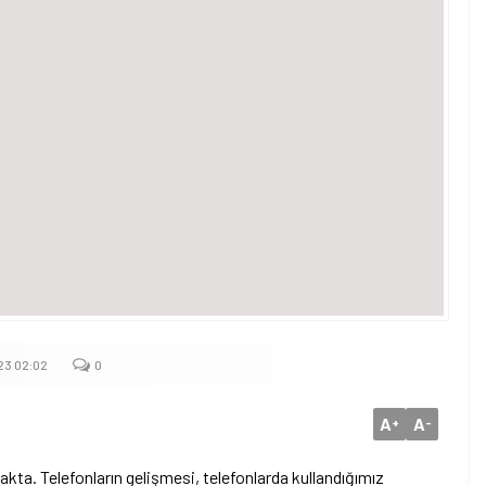
23 02:02
0
A
A
+
-
akta. Telefonların gelişmesi, telefonlarda kullandığımız