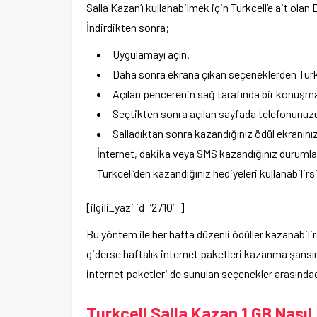
Salla Kazan’ı kullanabilmek için Turkcell’e ait ola
İndirdikten sonra;
Uygulamayı açın.
Daha sonra ekrana çıkan seçeneklerden Turkce
Açılan pencerenin sağ tarafında bir konuşma 
Seçtikten sonra açılan sayfada telefonunuzu 
Salladıktan sonra kazandığınız ödül ekranınız
İnternet, dakika veya SMS kazandığınız durumla
Turkcell’den kazandığınız hediyeleri kullanabilir
[ilgili_yazi id=’2710′]
Bu yöntem ile her hafta düzenli ödüller kazanabilir
giderse haftalık internet paketleri kazanma şansı
internet paketleri de sunulan seçenekler arasındad
Turkcell Salla Kazan 1 GB Nasıl 