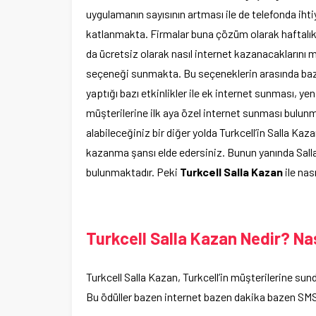
uygulamanın sayısının artması ile de telefonda ih
katlanmakta. Firmalar buna çözüm olarak haftalı
da ücretsiz olarak nasıl internet kazanacaklarını
seçeneği sunmakta. Bu seçeneklerin arasında bazı p
yaptığı bazı etkinlikler ile ek internet sunması, y
müşterilerine ilk aya özel internet sunması bulunm
alabileceğiniz bir diğer yolda Turkcell’in Salla Kaz
kazanma şansı elde edersiniz. Bunun yanında Sall
bulunmaktadır. Peki
Turkcell Salla Kazan
ile nas
Turkcell Salla Kazan Nedir? Nası
Turkcell Salla Kazan, Turkcell’in müşterilerine sundu
Bu ödüller bazen internet bazen dakika bazen SMS