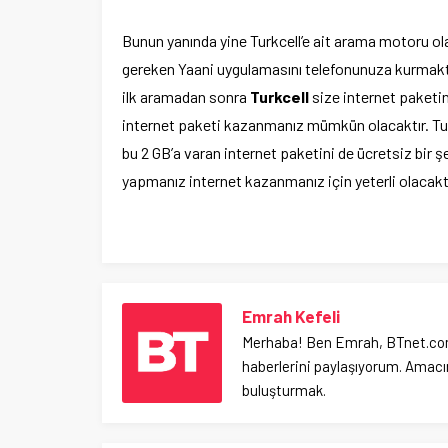
Bunun yanında yine Turkcell’e ait arama motoru ola
gereken Yaani uygulamasını telefonunuza kurmak
ilk aramadan sonra
Turkcell
size internet paketin
internet paketi kazanmanız mümkün olacaktır. Tur
bu 2 GB’a varan internet paketini de ücretsiz bir
yapmanız internet kazanmanız için yeterli olacakt
Emrah Kefeli
Merhaba! Ben Emrah, BTnet.com.tr
haberlerini paylaşıyorum. Amacım
buluşturmak.