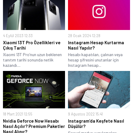
4 Eylül 2023 12:33
28 Ocak 2024 12:28
Xiaomi 13T Pro Özellikleri ve
Instagram Hesap Kurtarma
Çıkış Tarihi
Nasıl Yapılır?
Xiaomi 13T Pro‘nun uzun beklenen
Hesabı kapatılan, çalınan veya
tanıtım tarihi sonunda netlik
hesap şifresini unutanlar için
kazandı....
Instagram hesap...
18 Mart 2021 12:55
9 Ağustos 2022 15:41
Nvidia Geforce Now Hesabı
Instagram’da Keşfete Nasıl
Nasıl Açılır? Premium Paketler
Düşülür?
Nasıl Alınır?
Sosyal medya uygulamaları