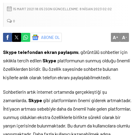
15 MART 2021 18:05 | SON GÜNCELLENME: 8 NISAN 2023 02:02
0
A
A
ABONE OL
+
-
Skype telefondan ekran paylaşımı
, görüntülü sohbetler için
sıklıkla tercih edilen
Skype
platformunun sunmuş olduğu önemli
özelliklerden biridir. Bu özellik sayesinde sohbette bulunan
kişilerle anlık olarak telefon ekranı paylaşılabilmektedir.
Sohbetlerin artık internet ortamında gerçekleştiği şu
zamanlarda,
Skype
gibi platformların önemi giderek artmaktadır.
İhtiyacın artması sebebiyle daha da önemli hale gelen platformlar,
sunmuş oldukları ekstra özelliklerle birlikte sürekli olarak bir
yarışın içerisinde bulunmaktadır. Bu durum da kullanıcılara olumlu
yansımaktadır. Daha fazla kullanıcı kazanabilmek adına