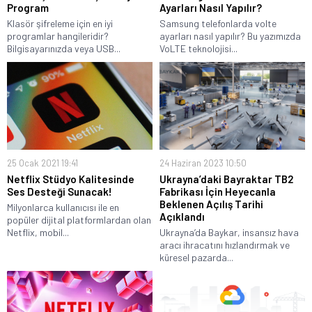
Program
Ayarları Nasıl Yapılır?
Klasör şifreleme için en iyi
Samsung telefonlarda volte
programlar hangileridir?
ayarları nasıl yapılır? Bu yazımızda
Bilgisayarınızda veya USB...
VoLTE teknolojisi...
25 Ocak 2021 19:41
24 Haziran 2023 10:50
Netflix Stüdyo Kalitesinde
Ukrayna’daki Bayraktar TB2
Ses Desteği Sunacak!
Fabrikası İçin Heyecanla
Beklenen Açılış Tarihi
Milyonlarca kullanıcısı ile en
Açıklandı
popüler dijital platformlardan olan
Netflix, mobil...
Ukrayna’da Baykar, insansız hava
aracı ihracatını hızlandırmak ve
küresel pazarda...