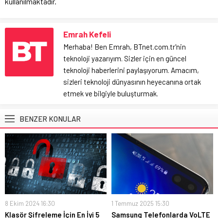
kullanılmaktadır.
Emrah Kefeli
Merhaba! Ben Emrah, BTnet.com.tr'nin
teknoloji yazarıyım. Sizler için en güncel
teknoloji haberlerini paylaşıyorum. Amacım,
sizleri teknoloji dünyasının heyecanına ortak
etmek ve bilgiyle buluşturmak.
BENZER KONULAR
8 Ekim 2024 16:30
1 Temmuz 2025 15:30
Klasör Şifreleme İçin En İyi 5
Samsung Telefonlarda VoLTE