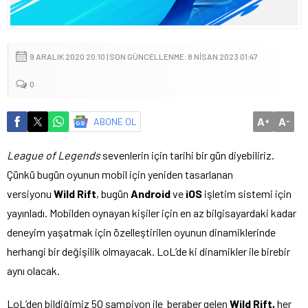
9 ARALIK 2020 20:10 | SON GÜNCELLENME: 8 NISAN 2023 01:47
0
A
A
ABONE OL
+
-
League of Legends
sevenlerin için tarihi bir gün diyebiliriz.
Çünkü bugün oyunun mobil için yeniden tasarlanan
versiyonu
Wild Rift
, bugün
Android
ve
iOS
işletim sistemi için
yayınladı. Mobilden oynayan kişiler için en az bilgisayardaki kadar
deneyim yaşatmak için özelleştirilen oyunun dinamiklerinde
herhangi bir değişilik olmayacak. LoL’de ki dinamikler ile birebir
aynı olacak.
LoL’den bildiğimiz 50 şampiyon ile beraber gelen
Wild Rift,
her