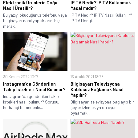
Elektronik Ürünlerin Çoğu
IP TV Nedir? IP TV Kullanmak
Nasıl Üretilir?
Yasal mıdır?
Bu yazıyı okuduğunuz telefonu veya
IP TV Nedir? IP TV Nasıl Kullanılır?
bilgisayarı nasıl yaptıklarını hiç
IP TV Hangi...
merak...
30 Kasım 2022 10:17
16 Aralık 2021 18:28
Instagram’da Gönderilen
Bilgisayarı Televizyona
Takip İstekleri Nasıl Bulunur?
Kablosuz Bağlamak Nasıl
Yapılır?
Instagram’da gönderilen takip
istekleri nasıl bulunur? Sorusu,
Bilgisayarı televizyona bağlayıp bir
herhangi bir nedenle...
şeyler izlemek ya da oyun
oynamak...