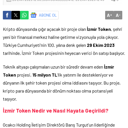
A
A
ABONE OL
+
-
Kripto dünyasında çığır açacak bir proje olan
İzmir Token
, şehri
yeni bir finansal merkez haline getirme vizyonuyla yola çıkıyor.
Türkiye Cumhuriyeti’nin 100. yılına denk gelen
29 Ekim 2023
tarihinde, İzmir Token projesinin heyecan verici ön satışı başlıyor.
Teknik altyapı çalışmaları uzun bir süredir devam eden
İzmir
Token
projesi,
15 milyon TL
‘lik yatırım ile destekleniyor ve
dünyanın ilk şehir token projesi olma iddiasını taşıyor. Bu proje,
kripto para dünyasında bir dönüm noktası olma potansiyeli
taşıyor.
İzmir Token Nedir ve Nasıl Hayata Geçirildi?
Ocakcı Holding İletişim Direktörü Barış Turgut’un liderliğinde