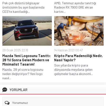
Pek çok dizüstü bilgisayar
AMD, Temmuz ayında tanıttığı
üreticisinin bu ayın başlarında
Radeon RX 7900 GRE ekran
CES’te kanıtladığı...
kartını...
29 Ocak 2025 22:16
14 Haziran 2021 00:47
Mazda Yeni Logosunu Tanıttı:
Kripto Para Madenciliği Nedir,
28 Yıl Sonra Gelen Modern ve
Nasıl Yapılır?
Minimalist Tasarım!
Son yıllarda kripto para
Mazda, 28 yıl sonra logosunu
dünyasında meydana gelen
neden değiştiriyor? Yeni logo
gelişmeler başta ekonomi...
nasıl...
YORUMLAR