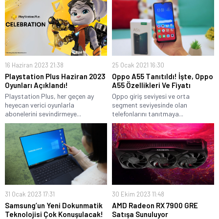
16 Haziran 2023 21:38
25 Ocak 2021 16:30
Playstation Plus Haziran 2023
Oppo A55 Tanıtıldı! İşte, Oppo
Oyunları Açıklandı!
A55 Özellikleri Ve Fiyatı
Playstation Plus, her geçen ay
Oppo giriş seviyesi ve orta
heyecan verici oyunlarla
segment seviyesinde olan
abonelerini sevindirmeye...
telefonlarını tanıtmaya...
31 Ocak 2023 17:31
30 Ekim 2023 11:48
Samsung’un Yeni Dokunmatik
AMD Radeon RX 7900 GRE
Teknolojisi Çok Konuşulacak!
Satışa Sunuluyor