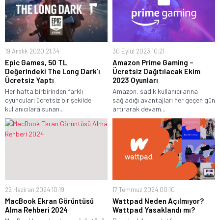
19 Aralık 2020 21:34
30 Eylül 2023 10:21
Epic Games, 50 TL
Amazon Prime Gaming –
Değerindeki The Long Dark’ı
Ücretsiz Dağıtılacak Ekim
Ücretsiz Yaptı
2023 Oyunları
Her hafta birbirinden farklı
Amazon, sadık kullanıcılarına
oyuncuları ücretsiz bir şekilde
sağladığı avantajları her geçen gün
kullanıcılara sunan...
artırarak devam...
22 Haziran 2024 10:19
17 Temmuz 2024 00:10
MacBook Ekran Görüntüsü
Wattpad Neden Açılmıyor?
Alma Rehberi 2024
Wattpad Yasaklandı mı?