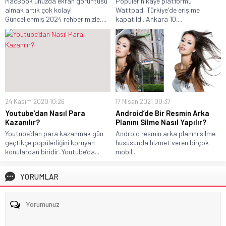
MacBook'unuzda ekran görüntüsü
Popüler hikaye platformu
almak artık çok kolay!
Wattpad, Türkiye'de erişime
Güncellenmiş 2024 rehberimizle,...
kapatıldı. Ankara 10....
24 Kasım 2020 10:26
17 Nisan 2021 00:37
Youtube’dan Nasıl Para
Android’de Bir Resmin Arka
Kazanılır?
Planını Silme Nasıl Yapılır?
Youtube’dan para kazanmak gün
Android resmin arka planını silme
geçtikçe popülerliğini koruyan
hususunda hizmet veren birçok
konulardan biridir. Youtube’da...
mobil...
YORUMLAR