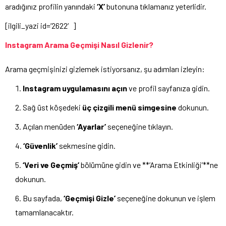
aradığınız profilin yanındaki
‘X’
butonuna tıklamanız yeterlidir.
[ilgili_yazi id=’2622′]
Instagram Arama Geçmişi Nasıl Gizlenir?
Arama geçmişinizi gizlemek istiyorsanız, şu adımları izleyin:
Instagram uygulamasını açın
ve profil sayfanıza gidin.
Sağ üst köşedeki
üç çizgili menü simgesine
dokunun.
Açılan menüden
‘Ayarlar’
seçeneğine tıklayın.
‘Güvenlik’
sekmesine gidin.
‘Veri ve Geçmiş’
bölümüne gidin ve **’Arama Etkinliği’**ne
dokunun.
Bu sayfada,
‘Geçmişi Gizle’
seçeneğine dokunun ve işlem
tamamlanacaktır.