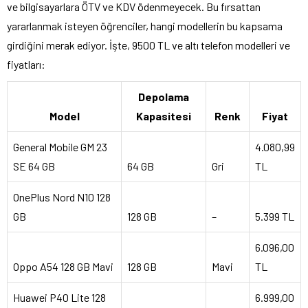
ve bilgisayarlara ÖTV ve KDV ödenmeyecek. Bu fırsattan
yararlanmak isteyen öğrenciler, hangi modellerin bu kapsama
girdiğini merak ediyor. İşte, 9500 TL ve altı telefon modelleri ve
fiyatları:
Depolama
Model
Kapasitesi
Renk
Fiyat
General Mobile GM 23
4.080,99
SE 64 GB
64 GB
Gri
TL
OnePlus Nord N10 128
GB
128 GB
–
5.399 TL
6.096,00
Oppo A54 128 GB Mavi
128 GB
Mavi
TL
Huawei P40 Lite 128
6.999,00