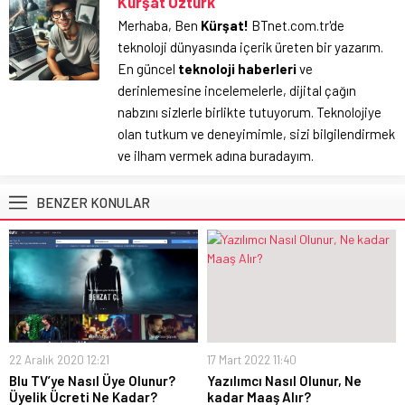
Kürşat Öztürk
Merhaba, Ben
Kürşat!
BTnet.com.tr'de
teknoloji dünyasında içerik üreten bir yazarım.
En güncel
teknoloji haberleri
ve
derinlemesine incelemelerle, dijital çağın
nabzını sizlerle birlikte tutuyorum. Teknolojiye
olan tutkum ve deneyimimle, sizi bilgilendirmek
ve ilham vermek adına buradayım.
BENZER KONULAR
22 Aralık 2020 12:21
17 Mart 2022 11:40
Blu TV’ye Nasıl Üye Olunur?
Yazılımcı Nasıl Olunur, Ne
Üyelik Ücreti Ne Kadar?
kadar Maaş Alır?