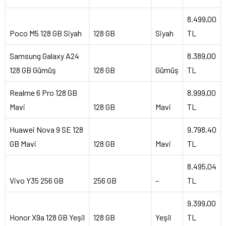
8.499,00
Poco M5 128 GB Siyah
128 GB
Siyah
TL
Samsung Galaxy A24
8.389,00
128 GB Gümüş
128 GB
Gümüş
TL
Realme 6 Pro 128 GB
8.999,00
Mavi
128 GB
Mavi
TL
Huawei Nova 9 SE 128
9.798,40
GB Mavi
128 GB
Mavi
TL
8.495,04
Vivo Y35 256 GB
256 GB
–
TL
9.399,00
Honor X9a 128 GB Yeşil
128 GB
Yeşil
TL