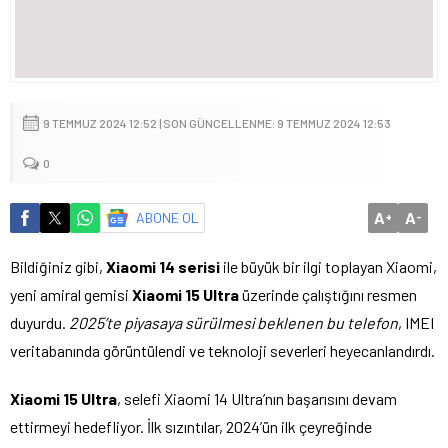
9 TEMMUZ 2024 12:52 | SON GÜNCELLENME: 9 TEMMUZ 2024 12:53
0
A
A
ABONE OL
+
-
Bildiğiniz gibi,
Xiaomi 14 serisi
ile büyük bir ilgi toplayan Xiaomi,
yeni amiral gemisi
Xiaomi 15 Ultra
üzerinde çalıştığını resmen
duyurdu.
2025’te piyasaya sürülmesi beklenen bu telefon
, IMEI
veritabanında görüntülendi ve teknoloji severleri heyecanlandırdı.
Xiaomi 15 Ultra
, selefi Xiaomi 14 Ultra’nın başarısını devam
ettirmeyi hedefliyor. İlk sızıntılar, 2024’ün ilk çeyreğinde