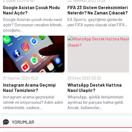
6 Şubat 2024 15:40
23 Temmuz 2022 12:39
Google Asistan Çocuk Modu
FIFA 23 Sistem Gereksinimleri
Nasıl Açılır?
Nelerdir? Ne Zaman Çıkacak?
Google Asistan çocuk modu nasıl
EA Sports, geçtiğimiz günlerde
açılır? Sorusunun cevabını bilmek,
yeni FIFA oyunu olacak olan FIFA...
çocuğunu...
27 Haziran 2024 10:21
29 Ekim 2023 00:32
Instagram Arama Geçmişi
WhatsApp Destek Hattına
Nasıl Temizlenir?
Nasıl Ulaşılır?
Instagram arama geçmişinizi
WhatsApp, günlük iletişimimizin
silmek mi istiyorsunuz? Adım adım
ayrılmaz bir parçası haline geldi.
rehberimizle, sadece...
Ancak, kullanıcılar...
YORUMLAR