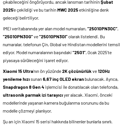
çıkabileceğini öngörüyordu, ancak lansman tarihinin
Şubat
2025
‘e çekildiği ve bu tarihin
MWC 2025
etkinliğine denk
geleceği belirtiliyor.
IMEI veritabanında yer alan model numaraları,
“25010PN30C”
,
“25010PN30G”
ve
“25010PN30I”
olarak listelendi. Bu
numaralar, telefonun Çin, Global ve Hindistan modellerini temsil
ediyor. Model numaralarının başındaki
“2501”
, Ocak 2025’te
piyasaya sürüleceğini işaret ediyor.
Xiaomi 15 Ultra
‘nın ön yüzünde
2K çözünürlük
ve
120Hz
yenileme hızı
sunan
6,67 inç OLED ekran
bulunacak. Ayrıca,
Snapdragon 8 Gen 4
işlemcisi ile donatılacak olan telefonda,
ultrasonik parmak izi tarayıcı
yer alacak. Xiaomi, önceki
modellerinde yaşanan kamera buğulanma sorununu da bu
modelle çözmeyi planlıyor.
Şu an için Xiaomi 15 serisi hakkında bilinenler bunlarla sınırlı.