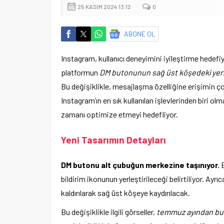
25 KASIM 2024 13:12
0
ABONE OL
Instagram, kullanıcı deneyimini iyileştirme hedefiy
platformun
DM butonunun sağ üst köşedeki yeri
Bu değişiklikle, mesajlaşma özelliğine erişimin ç
Instagram’ın en sık kullanılan işlevlerinden biri ol
zamanı optimize etmeyi hedefliyor.
Yeni Tasarımın Detayları
DM butonu alt çubuğun merkezine taşınıyor.
E
bildirim ikonunun yerleştirileceği belirtiliyor. Ayrıc
kaldırılarak sağ üst köşeye kaydırılacak.
Bu değişiklikle ilgili görseller,
temmuz ayından bu 