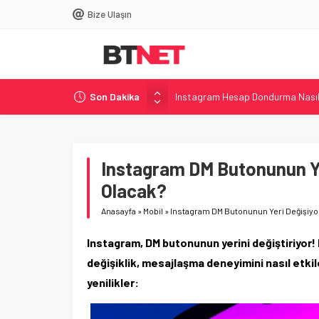
Bize Ulaşın
Instagram Hesap Dondurma Nasıl 
Son Dakika
DNS Ayarları Nasıl Değiştirilir? –
Windows’ta Uçak Modu Nasıl Açılı
Acer, i7-14650HX’li Shadow Knigh
Instagram DM Butonunun Ye
Philips, 500 Hz Yenileme Hızına S
Olacak?
Anasayfa
»
Mobil
»
Instagram DM Butonunun Yeri Değişiyor
Instagram, DM butonunun yerini değiştiriyor
değişiklik, mesajlaşma deneyimini nasıl etkil
yenilikler: