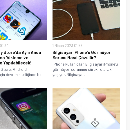
 00:34
1 Nisan 2023 01:56
y Store’da Aynı Anda
Bilgisayar iPhone’u Görmüyor
ma Yükleme ve
Sorunu Nasıl Çözülür?
e Yapılabilecek!
iPhone kullanıcılar ‘Bilgisayar iPhone’u
 Store, Android
görmüyor’ sorununu sürekli olarak
 için devrim niteliğinde bir
yaşıyor. Bilgisayar...