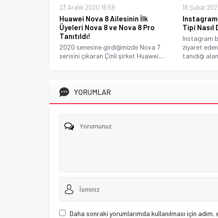
23 Aralık 2020 16:59
18 Şubat 202
Huawei Nova 8 Ailesinin İlk
Instagram 
Üyeleri Nova 8 ve Nova 8 Pro
Tipi Nasıl 
Tanıtıldı!
Instagram bi
2020 senesine girdiğimizde Nova 7
ziyaret eden 
serisini çıkaran Çinli şirket Huawei,...
tanıdığı alan.
YORUMLAR
Daha sonraki yorumlarımda kullanılması için adım, 