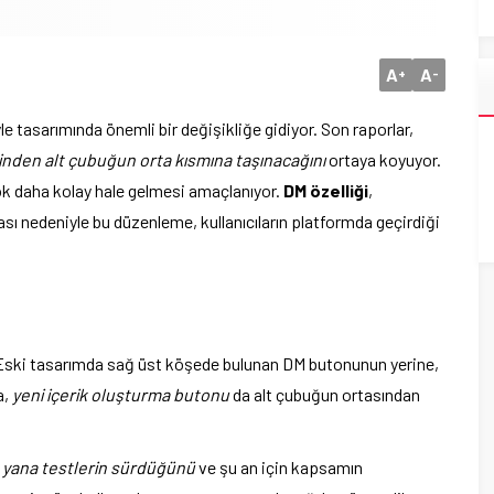
A
A
+
-
le tasarımında önemli bir değişikliğe gidiyor. Son raporlar,
nden alt çubuğun orta kısmına taşınacağını
ortaya koyuyor.
ok daha kolay hale gelmesi amaçlanıyor.
DM özelliği
,
ması nedeniyle bu düzenleme, kullanıcıların platformda geçirdiği
ski tasarımda sağ üst köşede bulunan DM butonunun yerine,
a,
yeni içerik oluşturma butonu
da alt çubuğun ortasından
yana testlerin sürdüğünü
ve şu an için kapsamın