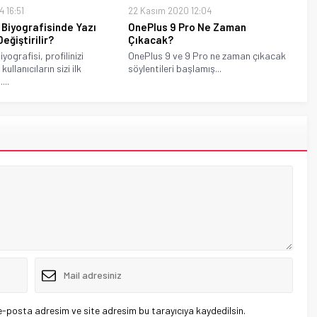
4 16:51
22 Kasım 2020 12:04
Biyografisinde Yazı
OnePlus 9 Pro Ne Zaman
Değiştirilir?
Çıkacak?
yografisi, profilinizi
OnePlus 9 ve 9 Pro ne zaman çıkacak
kullanıcıların sizi ilk
söylentileri başlamış...
...
e-posta adresim ve site adresim bu tarayıcıya kaydedilsin.