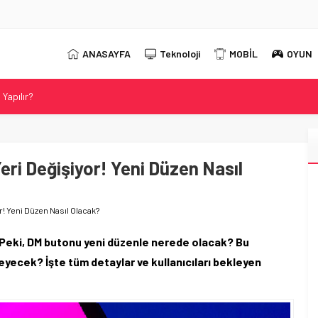
ANASAYFA
Teknoloji
MOBİL
OYUN
Yapılır?
 2026 Güncel DNS Listesi
r?
t Neo 16 Oyun Laptopunu Tanıttı
ri Değişiyor! Yeni Düzen Nasıl
ahip Evnia Oyun Monitörünü Tanıttı
! Yeni Düzen Nasıl Olacak?
! Peki, DM butonu yeni düzenle nerede olacak? Bu
eyecek? İşte tüm detaylar ve kullanıcıları bekleyen