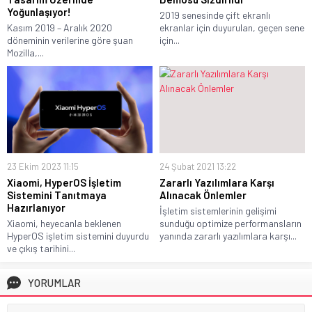
Yoğunlaşıyor!
2019 senesinde çift ekranlı
Kasım 2019 – Aralık 2020
ekranlar için duyurulan, geçen sene
döneminin verilerine göre şuan
için...
Mozilla,...
23 Ekim 2023 11:15
24 Şubat 2021 13:22
Xiaomi, HyperOS İşletim
Zararlı Yazılımlara Karşı
Sistemini Tanıtmaya
Alınacak Önlemler
Hazırlanıyor
İşletim sistemlerinin gelişimi
Xiaomi, heyecanla beklenen
sunduğu optimize performansların
HyperOS işletim sistemini duyurdu
yanında zararlı yazılımlara karşı...
ve çıkış tarihini...
YORUMLAR