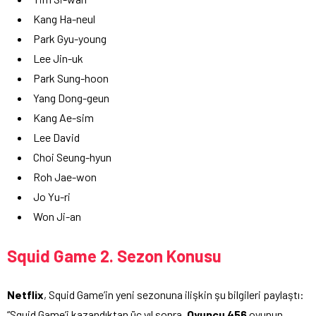
Kang Ha-neul
Park Gyu-young
Lee Jin-uk
Park Sung-hoon
Yang Dong-geun
Kang Ae-sim
Lee David
Choi Seung-hyun
Roh Jae-won
Jo Yu-ri
Won Ji-an
Squid Game 2. Sezon Konusu
Netflix
, Squid Game’in yeni sezonuna ilişkin şu bilgileri paylaştı:
“Squid Game’i kazandıktan üç yıl sonra,
Oyuncu 456
oyunun