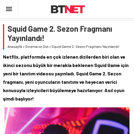
Squid Game 2. Sezon Fragmanı
Yayınlandı!
Anasayfa
»
Sinema ve Dizi
»
Squid Game 2. Sezon Fragmanı Yayınlandı!
Netflix, platformda en çok izlenen dizilerden biri olan ve
ikinci sezonu büyük bir merakla beklenen Squid Game için
yeni bir tanıtım videosu yayınladı. Squid Game 2. Sezon
fragmanı, yeni oyuncuların tanıtımı ve heyecan verici
konusuyla izleyicileri büyülemeye hazırlanıyor. Asıl oyun
şimdi başlıyor!