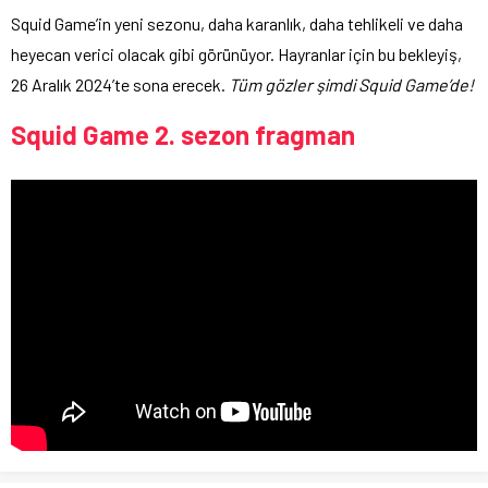
Squid Game’in yeni sezonu, daha karanlık, daha tehlikeli ve daha
heyecan verici olacak gibi görünüyor. Hayranlar için bu bekleyiş,
26 Aralık 2024’te sona erecek.
Tüm gözler şimdi Squid Game’de!
Squid Game 2. sezon fragman