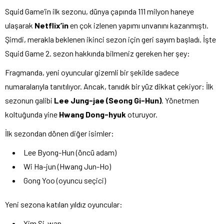
Squid Game’in ilk sezonu, dünya çapında 111 milyon haneye
ulaşarak
Netflix’in
en çok izlenen yapımı unvanını kazanmıştı.
Şimdi, merakla beklenen ikinci sezon için geri sayım başladı. İşte
Squid Game 2. sezon hakkında bilmeniz gereken her şey:
Fragmanda, yeni oyuncular gizemli bir şekilde sadece
numaralarıyla tanıtılıyor. Ancak, tanıdık bir yüz dikkat çekiyor: İlk
sezonun galibi
Lee Jung-jae (Seong Gi-Hun)
. Yönetmen
koltuğunda yine
Hwang Dong-hyuk
oturuyor.
İlk sezondan dönen diğer isimler:
Lee Byong-Hun (öncü adam)
Wi Ha-jun (Hwang Jun-Ho)
Gong Yoo (oyuncu seçici)
Yeni sezona katılan yıldız oyuncular:
Yim Si-wan