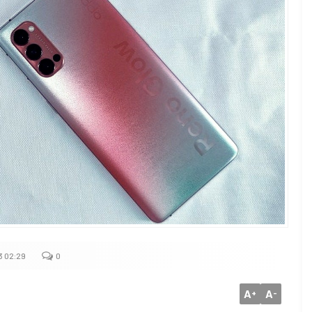
3 02:29
0
A
A
+
-