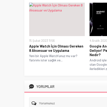
15 Şubat 2023 11:56
4 Aralık 2020
Apple Watch İçin Olması Gereken
Google And
8 Aksesuar ve Uygulama
Geliyor! P
Nedir?
Yeni bir Apple Watch‘unuz mu var?
Yatırımı ister sağlık ve...
Android işle
olan Google,
ilerledikleri
YORUMLAR