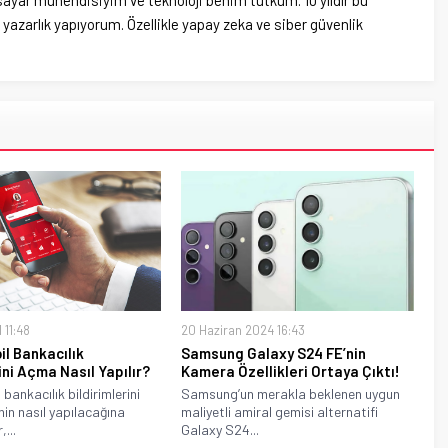
sayar mühendisiyim ve teknoloji benim tutkum. 10 yıldır bu
azarlık yapıyorum. Özellikle yapay zeka ve siber güvenlik
 11:48
20 Haziran 2024 16:43
il Bankacılık
Samsung Galaxy S24 FE’nin
ini Açma Nasıl Yapılır?
Kamera Özellikleri Ortaya Çıktı!
 bankacılık bildirimlerini
Samsung’un merakla beklenen uygun
in nasıl yapılacağına
maliyetli amiral gemisi alternatifi
,...
Galaxy S24...