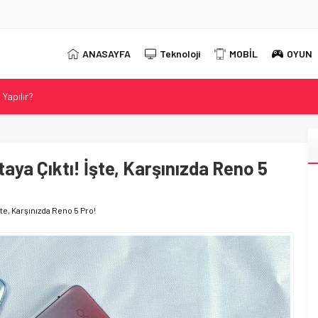
ANASAYFA
Teknoloji
MOBİL
OYUN
Yapılır?
 2026 Güncel DNS Listesi
r?
t Neo 16 Oyun Laptopunu Tanıttı
aya Çıktı! İşte, Karşınızda Reno 5
ahip Evnia Oyun Monitörünü Tanıttı
te, Karşınızda Reno 5 Pro!