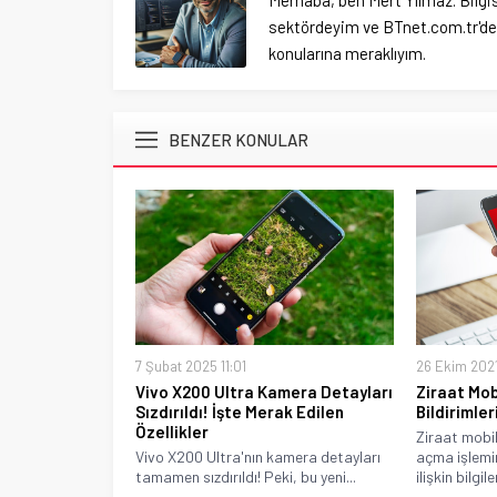
Merhaba, ben Mert Yılmaz. Bilgi
sektördeyim ve BTnet.com.tr'de y
konularına meraklıyım.
BENZER KONULAR
7 Şubat 2025 11:01
26 Ekim 2021
Vivo X200 Ultra Kamera Detayları
Ziraat Mob
Sızdırıldı! İşte Merak Edilen
Bildirimler
Özellikler
Ziraat mobil
Vivo X200 Ultra'nın kamera detayları
açma işlemin
tamamen sızdırıldı! Peki, bu yeni...
ilişkin bilgiler