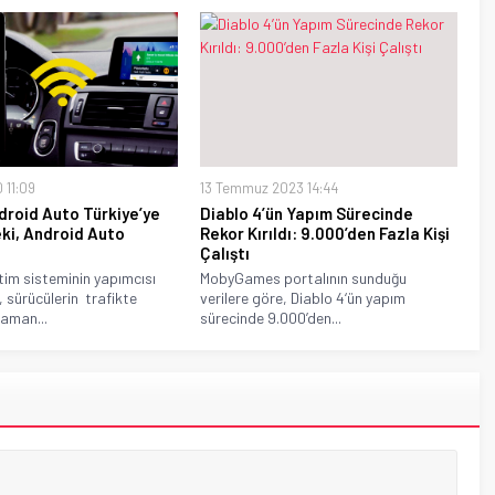
 11:09
13 Temmuz 2023 14:44
roid Auto Türkiye’ye
Diablo 4’ün Yapım Sürecinde
eki, Android Auto
Rekor Kırıldı: 9.000’den Fazla Kişi
Çalıştı
tim sisteminin yapımcısı
MobyGames portalının sunduğu
 sürücülerin trafikte
verilere göre, Diablo 4‘ün yapım
 zaman...
sürecinde 9.000’den...