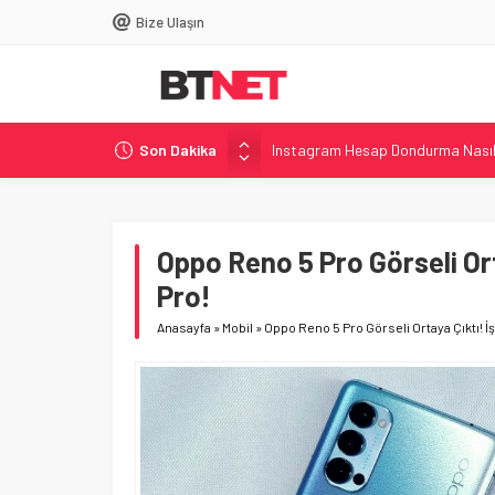
Bize Ulaşın
Instagram Hesap Dondurma Nasıl 
Son Dakika
DNS Ayarları Nasıl Değiştirilir? –
Windows’ta Uçak Modu Nasıl Açılı
Acer, i7-14650HX’li Shadow Knigh
Oppo Reno 5 Pro Görseli Ort
Philips, 500 Hz Yenileme Hızına S
Pro!
Anasayfa
»
Mobil
»
Oppo Reno 5 Pro Görseli Ortaya Çıktı! İş