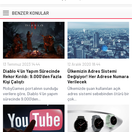
BENZER KONULAR
13 Temmuz 2023 14:44
12 Aralık 2020 18:44
Diablo 4’ün Yapım Sürecinde
Ülkemizin Adres Sistemi
Rekor Kırıldı: 9.000’den Fazla
Değişiyor! Her Adrese Numara
Kişi Çalıştı
Verilecek
MobyGames portalının sunduğu
Ülkemizde şuan kullanılan açık
verilere göre, Diablo 4‘ün yapım
adres sistemi sebebinden ötürü bir
sürecinde 9.000’den...
çok...