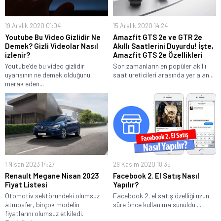
19 Aralık 2020 01:04
15 Aralık 2020 14:24
Youtube Bu Video Gizlidir Ne
Amazfit GTS 2e ve GTR 2e
Demek? Gizli Videolar Nasıl
Akıllı Saatlerini Duyurdu! İşte,
izlenir?
Amazfit GTS 2e Özellikleri
Youtube’de bu video gizlidir
Son zamanların en popüler akıllı
uyarısının ne demek olduğunu
saat üreticileri arasında yer alan...
merak eden...
1 Nisan 2023 14:27
29 Kasım 2020 18:35
Renault Megane Nisan 2023
Facebook 2. El Satış Nasıl
Fiyat Listesi
Yapılır?
Otomotiv sektöründeki olumsuz
Facebook 2. el satış özelliği uzun
atmosfer, birçok modelin
süre önce kullanıma sunuldu....
fiyatlarını olumsuz etkiledi.