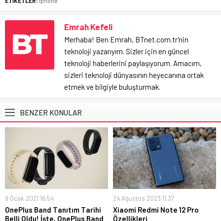
ETİKETLER:
iphone
Emrah Kefeli
Merhaba! Ben Emrah, BTnet.com.tr'nin
teknoloji yazarıyım. Sizler için en güncel
teknoloji haberlerini paylaşıyorum. Amacım,
sizleri teknoloji dünyasının heyecanına ortak
etmek ve bilgiyle buluşturmak.
BENZER KONULAR
9 Ocak 2021 16:54
24 Ağustos 2023 11:37
OnePlus Band Tanıtım Tarihi
Xiaomi Redmi Note 12 Pro
Belli Oldu! İşte, OnePlus Band
Özellikleri