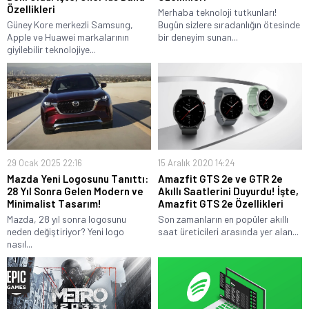
Özellikleri
Merhaba teknoloji tutkunları!
Güney Kore merkezli Samsung,
Bugün sizlere sıradanlığın ötesinde
Apple ve Huawei markalarının
bir deneyim sunan...
giyilebilir teknolojiye...
29 Ocak 2025 22:16
15 Aralık 2020 14:24
Mazda Yeni Logosunu Tanıttı:
Amazfit GTS 2e ve GTR 2e
28 Yıl Sonra Gelen Modern ve
Akıllı Saatlerini Duyurdu! İşte,
Minimalist Tasarım!
Amazfit GTS 2e Özellikleri
Mazda, 28 yıl sonra logosunu
Son zamanların en popüler akıllı
neden değiştiriyor? Yeni logo
saat üreticileri arasında yer alan...
nasıl...