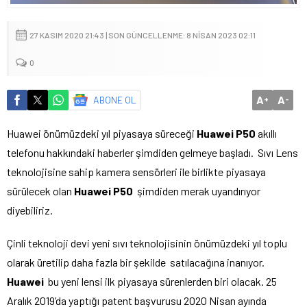
27 KASIM 2020 21:43 | SON GÜNCELLENME: 8 NISAN 2023 02:11
0
A
A
ABONE OL
+
-
Huawei önümüzdeki yıl piyasaya süreceği
Huawei P50
akıllı
telefonu hakkındaki haberler şimdiden gelmeye başladı. Sıvı Lens
teknolojisine sahip kamera sensörleri ile birlikte piyasaya
sürülecek olan
Huawei P50
şimdiden merak uyandırıyor
diyebiliriz.
Çinli teknoloji devi yeni sıvı teknolojisinin önümüzdeki yıl toplu
olarak üretilip daha fazla bir şekilde satılacağına inanıyor.
Huawei
bu yeni lensi ilk piyasaya sürenlerden biri olacak. 25
Aralık 2019’da yaptığı patent başvurusu 2020 Nisan ayında