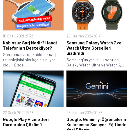
10 Ocak 2021 21:32
28 Haziran 2024 10:41
Kablosuz Sarj Nedir? Hangi
Samsung Galaxy Watch 7 ve
Telefonları Destekliyor?
Watch Ultra Görselleri
Sızdırıldı
Son zamanlarda kablosuz sarj
teknolojisini oldukça sık duyar
Samsung'un yeni akıllı saatleri
olduk. Bizde...
Galaxy Watch Ultra ve Watch 7,...
22 Ocak 2021 19:48
25 Haziran 2024 10:56
Google Play Hizmetleri
Google, Gemini’yi Öğrencilerin
Durduruldu Çözümü
Kullanımına Sunuyor: Eğitimde
Yeni Dönem