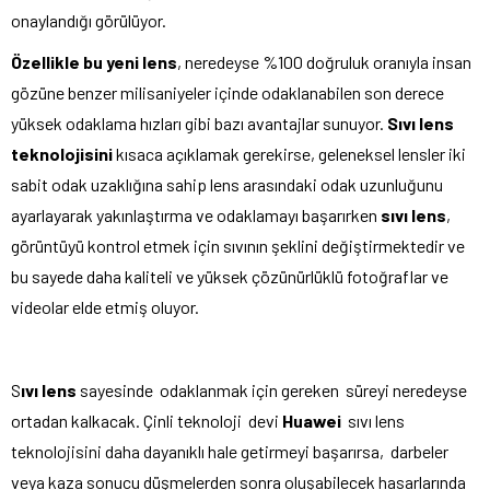
onaylandığı görülüyor.
Özellikle bu yeni lens
, neredeyse %100 doğruluk oranıyla insan
gözüne benzer milisaniyeler içinde odaklanabilen son derece
yüksek odaklama hızları gibi bazı avantajlar sunuyor.
Sıvı lens
teknolojisini
kısaca açıklamak gerekirse, geleneksel lensler iki
sabit odak uzaklığına sahip lens arasındaki odak uzunluğunu
ayarlayarak yakınlaştırma ve odaklamayı başarırken
sıvı lens
,
görüntüyü kontrol etmek için sıvının şeklini değiştirmektedir ve
bu sayede daha kaliteli ve yüksek çözünürlüklü fotoğraflar ve
videolar elde etmiş oluyor.
S
ıvı lens
sayesinde odaklanmak için gereken süreyi neredeyse
ortadan kalkacak. Çinli teknoloji devi
Huawei
sıvı lens
teknolojisini daha dayanıklı hale getirmeyi başarırsa, darbeler
veya kaza sonucu düşmelerden sonra oluşabilecek hasarlarında